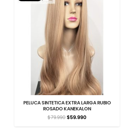
PELUCA SINTETICA EXTRA LARGA RUBIO
ROSADO KANEKALON
El
El
$
79.990
$
59.990
precio
precio
original
actual