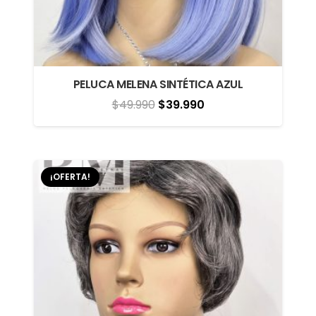
PELUCA MELENA SINTÉTICA AZUL
El
El
$
49.990
$
39.990
precio
precio
original
actual
era:
es:
¡OFERTA!
$49.990.
$39.990.