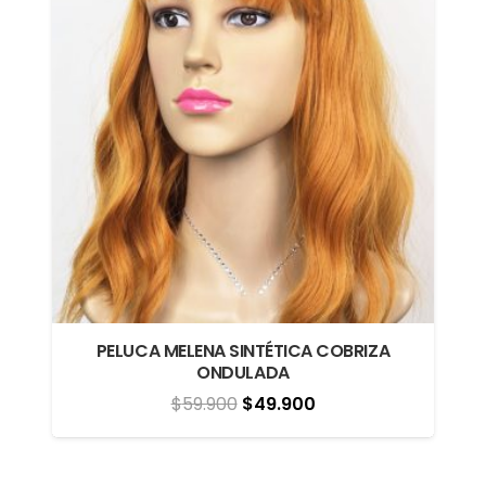
PELUCA MELENA SINTÉTICA COBRIZA
ONDULADA
El
El
$
59.900
$
49.900
precio
precio
original
actual