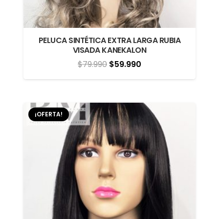
PELUCA SINTÉTICA EXTRA LARGA RUBIA
VISADA KANEKALON
El
El
$
79.990
$
59.990
precio
precio
original
actual
era:
es:
¡OFERTA!
$79.990.
$59.990.