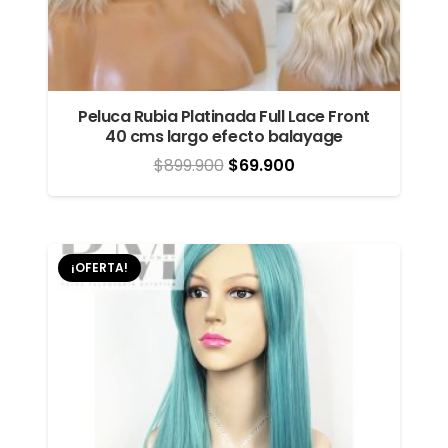
Peluca Rubia Platinada Full Lace Front
40 cms largo efecto balayage
El
El
$
899.900
$
69.900
precio
precio
original
actual
era:
es:
¡OFERTA!
$899.900.
$69.900.