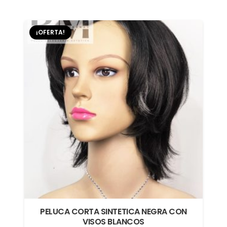
original
actual
era:
es:
¡OFERTA!
$49.990.
$39.990.
PELUCA CORTA SINTETICA NEGRA CON
VISOS BLANCOS