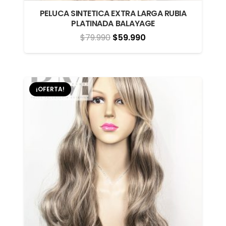
PELUCA SINTETICA EXTRA LARGA RUBIA
PLATINADA BALAYAGE
El
El
$
79.990
$
59.990
precio
precio
original
actual
era:
es:
¡OFERTA!
$79.990.
$59.990.