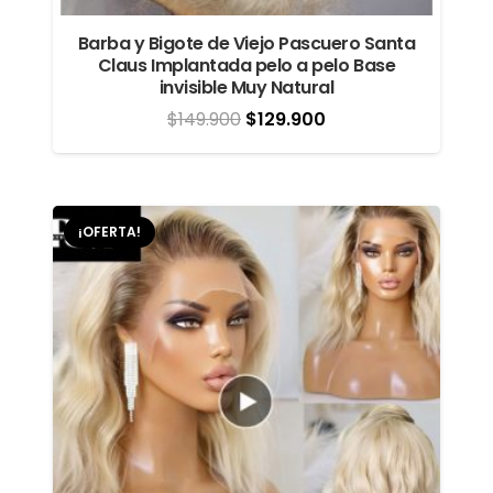
Barba y Bigote de Viejo Pascuero Santa
Claus Implantada pelo a pelo Base
invisible Muy Natural
El
El
$
149.900
$
129.900
precio
precio
original
actual
era:
es:
¡OFERTA!
$149.900.
$129.900.