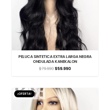
PELUCA SINTETICA EXTRA LARGA NEGRA
ONDULADA KANEKALON
El
El
$
79.990
$
59.990
precio
precio
original
actual
era:
es:
¡OFERTA!
$79.990.
$59.990.