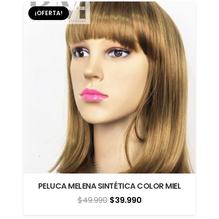
era:
es:
¡OFERTA!
$59.900.
$49.900.
PELUCA MELENA SINTÉTICA COLOR MIEL
El
El
$
49.990
$
39.990
precio
precio