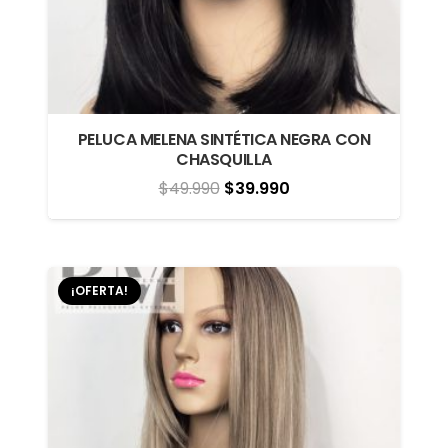
PELUCA MELENA SINTÉTICA NEGRA CON
CHASQUILLA
El
El
$
49.990
$
39.990
precio
precio
original
actual
era:
es:
¡OFERTA!
$49.990.
$39.990.