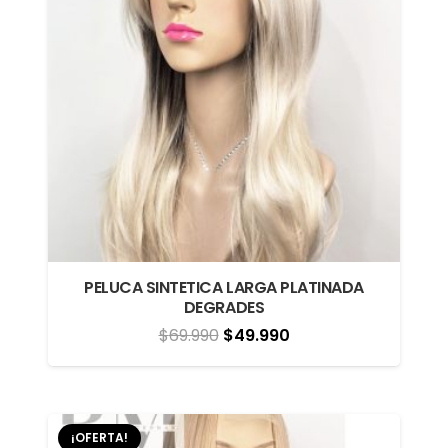
PELUCA SINTETICA LARGA PLATINADA
DEGRADES
El
El
$
69.990
$
49.990
precio
precio
original
actual
era:
es:
¡OFERTA!
$69.990.
$49.990.