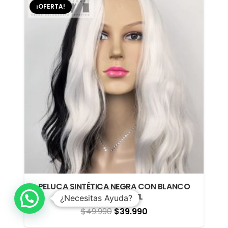
¡OFERTA!
$39.990.
$29.990.
PELUCA SINTÉTICA NEGRA CON BLANCO
CRUELLA DE VIL
¿Necesitas Ayuda?
El
El
$
49.990
$
39.990
precio
precio