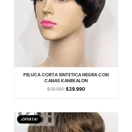
PELUCA CORTA SINTETICA NEGRA CON
CANAS KANEKALON
El
El
$
39.990
$
29.990
precio
precio
original
actual
era:
es:
¡OFERTA!
$39.990.
$29.990.