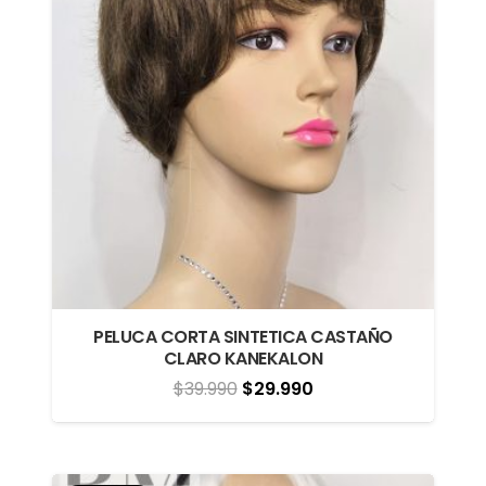
PELUCA CORTA SINTETICA CASTAÑO
CLARO KANEKALON
El
El
$
39.990
$
29.990
precio
precio
original
actual
era:
es: