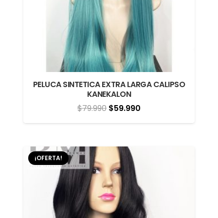
PELUCA SINTETICA EXTRA LARGA CALIPSO
KANEKALON
El
El
$
79.990
$
59.990
precio
precio
original
actual
era:
es:
¡OFERTA!
$79.990.
$59.990.