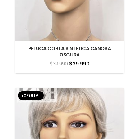
PELUCA CORTA SINTETICA CANOSA
OSCURA
El
El
$
39.990
$
29.990
precio
precio
original
actual
era:
es:
¡OFERTA!
$39.990.
$29.990.