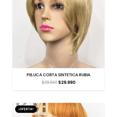
PELUCA CORTA SINTETICA RUBIA
El
El
$
39.990
$
29.990
precio
precio
original
actual
era:
es:
¡OFERTA!
$39.990.
$29.990.