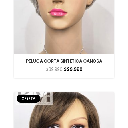
PELUCA CORTA SINTETICA CANOSA
El
El
$
39.990
$
29.990
precio
precio
original
actual
era:
es:
¡OFERTA!
$39.990.
$29.990.