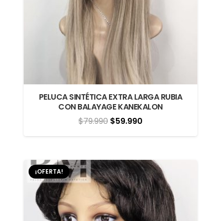
PELUCA SINTÉTICA EXTRA LARGA RUBIA
CON BALAYAGE KANEKALON
El
El
$
79.990
$
59.990
precio
precio
original
actual
era:
es:
¡OFERTA!
$79.990.
$59.990.