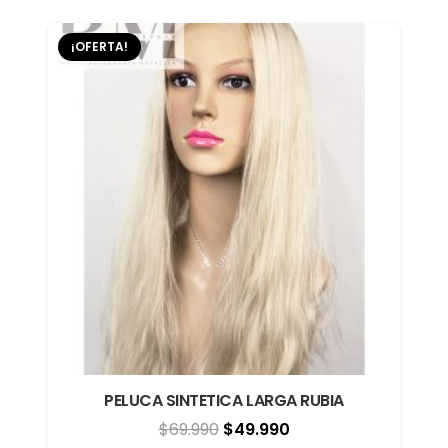
era:
es:
¡OFERTA!
$79.990.
$59.990.
PELUCA SINTETICA LARGA RUBIA
El
El
$
69.990
$
49.990