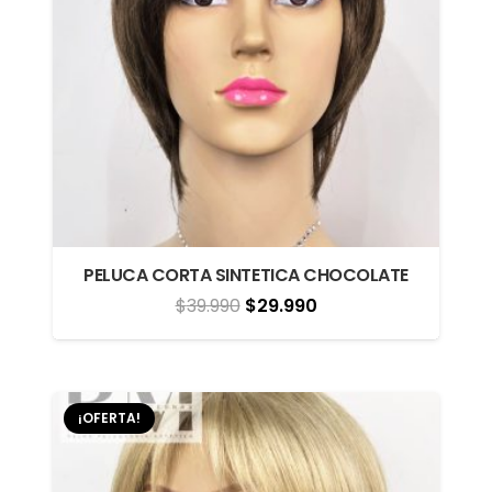
PELUCA CORTA SINTETICA CHOCOLATE
El
El
$
39.990
$
29.990
precio
precio
original
actual
era:
es:
¡OFERTA!
$39.990.
$29.990.