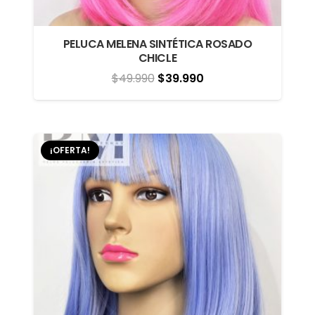
PELUCA MELENA SINTÉTICA ROSADO
CHICLE
El
El
$
49.990
$
39.990
precio
precio
original
actual
era:
es:
¡OFERTA!
$49.990.
$39.990.