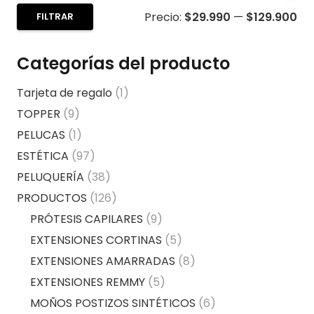
ROSADO
PLATINADA
KANEKALON
BALAYAGE
El
El
El
El
$
79.990
$
59.990
$
79.990
$
59.990
precio
precio
precio
precio
original
actual
original
actual
¡OFERTA!
¡OFERTA!
era:
es:
era:
es:
$79.990.
$59.990.
$79.990.
$59.99
PELUCA SINTÉTICA
PELUCA SINTÉTICA
EXTRA LARGA RUBIA
EXTRA LARGA RUBIA
VISADA KANEKALON
CON BALAYAGE
KANEKALON
El
El
$
79.990
$
59.990
El
El
$
79.990
$
59.990
precio
precio
precio
precio
original
actual