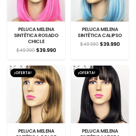
PELUCA MELENA
PELUCA MELENA
SINTÉTICA ROSADO
SINTÉTICA CALIPSO
CHICLE
El
El
$
49.990
$
39.990
El
El
$
49.990
$
39.990
precio
precio
precio
precio
original
actual
original
actual
era:
es:
¡OFERTA!
¡OFERTA!
era:
es:
$49.990.
$39.99
$49.990.
$39.990.
PELUCA MELENA
PELUCA MELENA