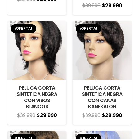
El
El
$
39.990
$
29.990
precio
precio
precio
precio
original
actual
original
actual
era:
es:
¡OFERTA!
¡OFERTA!
era:
es:
$39.990.
$29.990.
$39.990.
$29.99
PELUCA CORTA
PELUCA CORTA
SINTETICA NEGRA
SINTETICA NEGRA
CON VISOS
CON CANAS
BLANCOS
KANEKALON
El
El
El
El
$
39.990
$
29.990
$
39.990
$
29.990
precio
precio
precio
precio
original
actual
original
actual
¡OFERTA!
¡OFERTA!