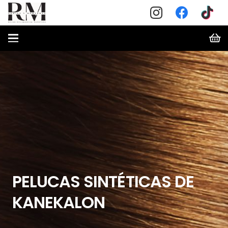
PELUCAS SINTÉTICAS DE
KANEKALON