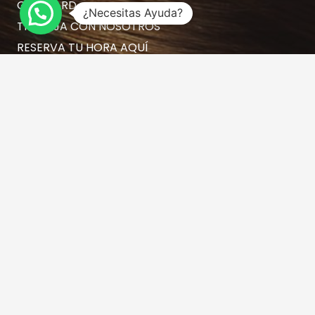
Filtrar por precio
¿Necesitas Ayuda?
Pre
Pre
Precio:
$29.990
—
$129.900
FILTRAR
mí
má
Categorías del producto
Tarjeta de regalo
(1)
TOPPER
(9)
PELUCAS
(1)
ESTÉTICA
(97)
PELUQUERÍA
(38)
PRODUCTOS
(126)
PRÓTESIS CAPILARES
(9)
EXTENSIONES CORTINAS
(5)
EXTENSIONES AMARRADAS
(8)