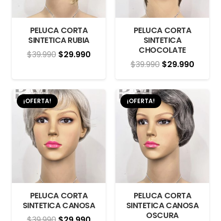
PELUCA CORTA
PELUCA CORTA
SINTETICA RUBIA
SINTETICA
CHOCOLATE
El
El
$
39.990
$
29.990
El
El
$
39.990
$
29.990
precio
precio
precio
precio
original
actual
original
actual
era:
es:
¡OFERTA!
¡OFERTA!
era:
es:
$39.990.
$29.990.
$39.990.
$29.99
PELUCA CORTA
PELUCA CORTA
SINTETICA CANOSA
SINTETICA CANOSA
OSCURA
El
El
$
39.990
$
29.990