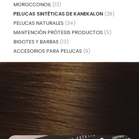
original
actual
era:
es:
¡OFERTA!
¡OFERTA!
era:
es:
$79.990.
$59.990.
$79.990.
$59.99
PELUCA SINTÉTICA
PELUCA SINTÉTICA
EXTRA LARGA
EXTRA LARGA
NEGRA LISA CON
NEGRA ONDULADA
CHASQUILLA
CON CHASQUILLA
KANEKALON
KANEKALON
El
El
El
El
$
79.990
$
59.990
$
79.990
$
59.990
precio
precio
precio
precio
original
actual
original
actual
¡OFERTA!
¡OFERTA!
era:
es:
era:
es:
$79.990.
$59.990.
$79.990.
$59.99