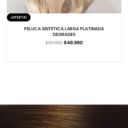
¡OFERTA!
PELUCA SINTETICA LARGA PLATINADA
DEGRADES
El
El
$
69.990
$
49.990
precio
precio
original
actual
era:
es:
$69.990.
$49.990.