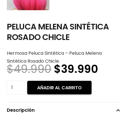
PELUCA MELENA SINTÉTICA
ROSADO CHICLE
Hermosa Peluca Sintética – Peluca Melena
Sintética Rosado Chicle.
El
El
$
49.990
$
39.990
precio
prec
original
actu
PELUCA
AÑADIR AL CARRITO
era:
es:
MELENA
$49.990.
$39.
SINTÉTICA
ROSADO
Descripción
CHICLE
cantidad