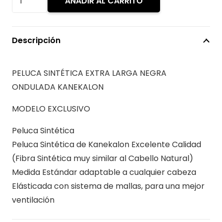
AÑADIR AL CARRITO
era:
es:
SINTETICA
$79.990.
$59.
EXTRA
LARGA
Descripción
NEGRA
ONDULADA
PELUCA SINTÉTICA EXTRA LARGA NEGRA
KANEKALON
ONDULADA KANEKALON
cantidad
MODELO EXCLUSIVO
Peluca Sintética
Peluca Sintética de Kanekalon Excelente Calidad
(Fibra Sintética muy similar al Cabello Natural)
Medida Estándar adaptable a cualquier cabeza
Elásticada con sistema de mallas, para una mejor
ventilación