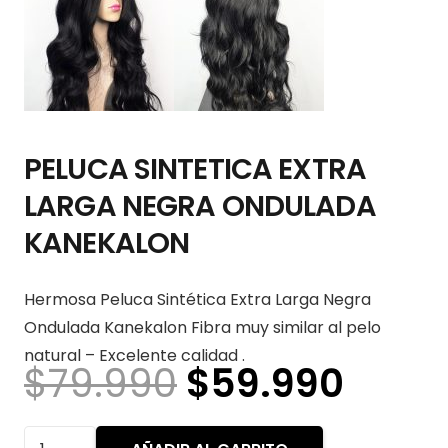
PELUCA SINTETICA EXTRA
LARGA NEGRA ONDULADA
KANEKALON
Hermosa Peluca Sintética Extra Larga Negra
Ondulada Kanekalon Fibra muy similar al pelo
natural – Excelente calidad .
El
El
$
79.990
$
59.990
precio
preci
original
actua
PELUCA