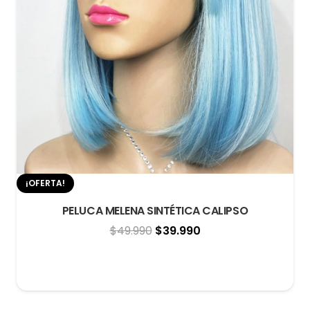
¡OFERTA!
PELUCA MELENA SINTÉTICA CALIPSO
El
El
$
49.990
$
39.990
precio
precio
original
actual
era:
es:
$49.990.
$39.990.