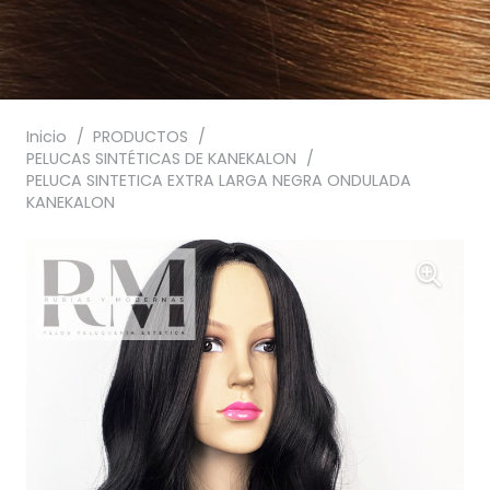
Inicio
/
PRODUCTOS
/
PELUCAS SINTÉTICAS DE KANEKALON
/
PELUCA SINTETICA EXTRA LARGA NEGRA ONDULADA
KANEKALON