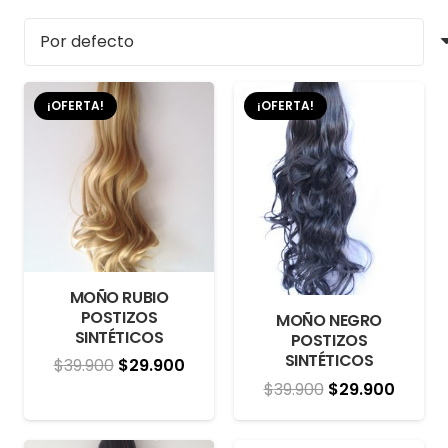
¡OFERTA!
¡OFERTA!
MOÑO RUBIO
POSTIZOS
MOÑO NEGRO
SINTÉTICOS
POSTIZOS
SINTÉTICOS
El
El
$
39.900
$
29.900
El
El
$
39.900
$
29.900
precio
precio
precio
precio
original
actual
original
actual