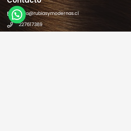
Contacto
hola@rubiasymodernas.cl
227617389
228937620
+569 78171719
+56 9 32621787
Antonio varas 309 – Metro Manuel Montt-
Providencia – Santiago – Chile
© 2019 rubiasymodernas.cl