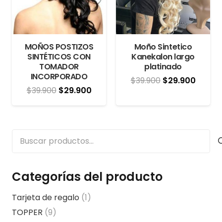
MOÑOS POSTIZOS
Moño Sintetico
SINTÉTICOS CON
Kanekalon largo
TOMADOR
platinado
INCORPORADO
El
El
$
39.900
$
29.900
El
El
$
39.900
$
29.900
precio
precio
precio
precio
original
actual
original
actual
era:
es:
era:
es:
Buscar
$39.900.
$29.90
$39.900.
$29.900.
por:
Categorías del producto
Tarjeta de regalo
(1)
TOPPER
(9)