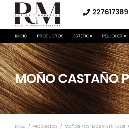
227617389
INICIO
PRODUCTOS
ESTÉTICA
PELUQUERÍA
MOÑO CASTAÑO PO
Inicio
/
PRODUCTOS
/
MOÑOS POSTIZOS SINTÉTICOS