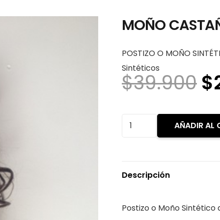
MOÑO CASTAÑO
POSTIZO O MOÑO SINTÉTI
Sintéticos
El
$
39.900
$
p
or
er
MOÑO
AÑADIR AL 
$
CASTAÑO
POSTIZOS
SINTÉTICOS
Descripción
cantidad
Postizo o Moño Sintético 