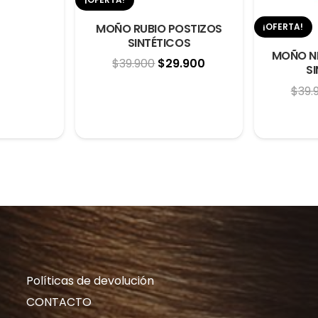
ginal
actual
MOÑO RUBIO POSTIZOS
¡OFERTA!
:
es:
SINTÉTICOS
MOÑO N
.900.
$29.900.
El
El
$
39.900
$
29.900
S
precio
precio
$
39.
original
actual
era:
es:
$39.900.
$29.900.
Políticas de devolución
CONTACTO