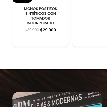
ori
MOÑOS POSTIZOS
SINTÉTICOS CON
era
TOMADOR
$39
INCORPORADO
El
El
$
39.900
$
29.900
precio
precio
original
actual
era:
es:
$39.900.
$29.900.