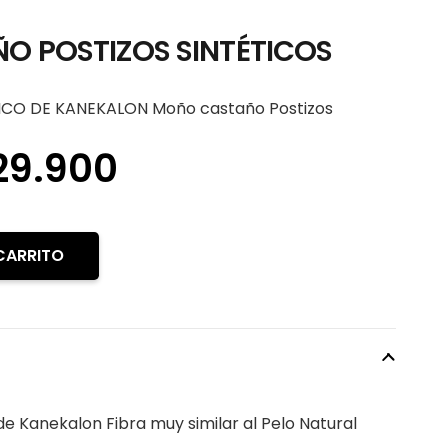
 POSTIZOS SINTÉTICOS
CO DE KANEKALON Moño castaño Postizos
El
29.900
recio
precio
iginal
actual
a:
es:
CARRITO
39.900.
$29.900.
de Kanekalon Fibra muy similar al Pelo Natural