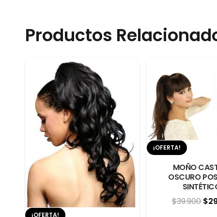
Productos Relacionad
¡OFERTA!
MOÑO CAS
OSCURO POS
SINTÉTIC
El
$
39.900
$
2
pre
¡OFERTA!