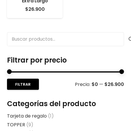
Extra Largo
$
26.900
Buscar
por:
Filtrar por precio
Pre
Pre
Precio:
$0
—
$26.900
FILTRAR
mí
má
Categorías del producto
Tarjeta de regalo
(1)
TOPPER
(9)