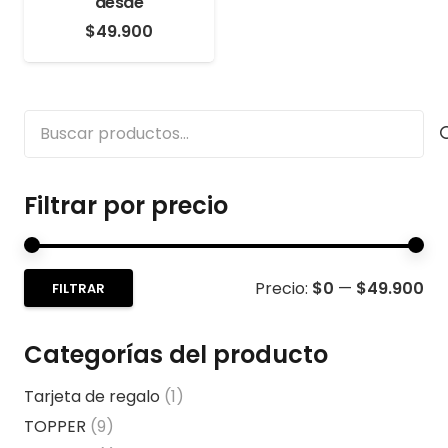
desde
$
49.900
Buscar
por:
Filtrar por precio
Pre
Pre
Precio:
$0
—
$49.900
FILTRAR
mí
má
Categorías del producto
Tarjeta de regalo
(1)
TOPPER
(9)