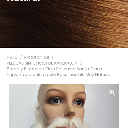
Inicio
/
PRODUCTOS
/
PELUCAS SINTÉTICAS DE KANEKALON
/
Barba y Bigote de Viejo Pascuero Santa Claus
Implantada pelo a pelo Base invisible Muy Natural