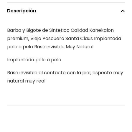
$149.900.
$12
Bigote
de
Descripción
Viejo
Pascuero
Barba y Bigote de Sintetico Calidad Kanekalon
Santa
premium, Viejo Pascuero Santa Claus Implantada
Claus
pelo a pelo Base invisible Muy Natural
Implantada
pelo
Implantada pelo a pelo
a
Base invisible al contacto con la piel, aspecto muy
pelo
natural muy real
Base
invisible
Muy
Natural
cantidad