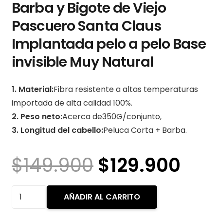
Barba y Bigote de Viejo
Pascuero Santa Claus
Implantada pelo a pelo Base
invisible Muy Natural
1. Material:
Fibra resistente a altas temperaturas
importada de alta calidad 100%.
2. Peso neto:
Acerca de350G/conjunto,
3. Longitud del cabello:
Peluca Corta + Barba.
El
El
$
149.900
$
129.900
precio
pre
original
act
Barba
AÑADIR AL CARRITO
era:
es:
y