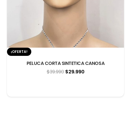
¡OFERTA!
PELUCA CORTA SINTETICA CANOSA
El
El
$
39.990
$
29.990
precio
precio
original
actual
era:
es:
$39.990.
$29.990.