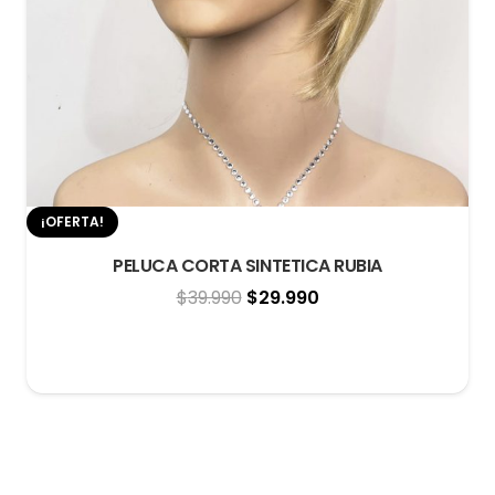
¡OFERTA!
¡
PELUCA CORTA SINTETICA RUBIA
El
El
$
39.990
$
29.990
precio
precio
original
actual
era:
es:
$39.990.
$29.990.