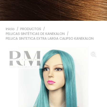
Inicio
/
PRODUCTOS
/
PELUCAS SINTÉTICAS DE KANEKALON
/
PELUCA SINTETICA EXTRA LARGA CALIPSO KANEKALON