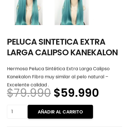
PELUCA SINTETICA EXTRA
LARGA CALIPSO KANEKALON
Hermosa Peluca Sintética Extra Larga Calipso
Kanekalon Fibra muy similar al pelo natural –
Excelente calidad .
El
El
$
79.990
$
59.990
precio
preci
original
actua
PELUCA
AÑADIR AL CARRITO
era:
es:
SINTETICA
$79.990.
$59.
EXTRA