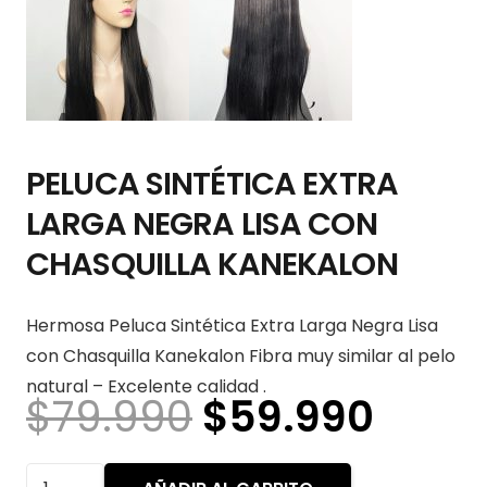
PELUCA SINTÉTICA EXTRA
LARGA NEGRA LISA CON
CHASQUILLA KANEKALON
Hermosa Peluca Sintética Extra Larga Negra Lisa
con Chasquilla Kanekalon Fibra muy similar al pelo
natural – Excelente calidad .
El
El
$
79.990
$
59.990
precio
preci
original
actua
PELUCA