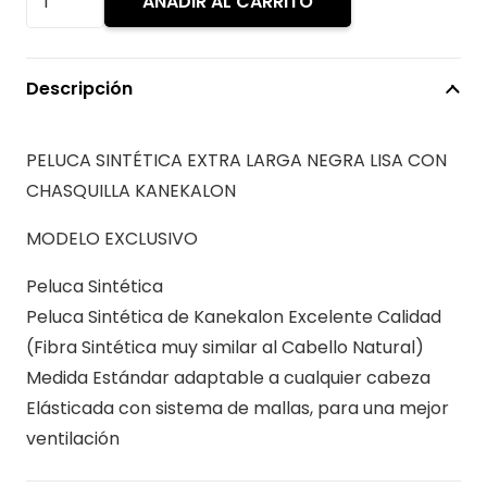
AÑADIR AL CARRITO
era:
es:
SINTÉTICA
$79.990.
$59.
EXTRA
LARGA
Descripción
NEGRA
LISA
PELUCA SINTÉTICA EXTRA LARGA NEGRA LISA CON
CON
CHASQUILLA KANEKALON
CHASQUILLA
KANEKALON
MODELO EXCLUSIVO
cantidad
Peluca Sintética
Peluca Sintética de Kanekalon Excelente Calidad
(Fibra Sintética muy similar al Cabello Natural)
Medida Estándar adaptable a cualquier cabeza
Elásticada con sistema de mallas, para una mejor
ventilación