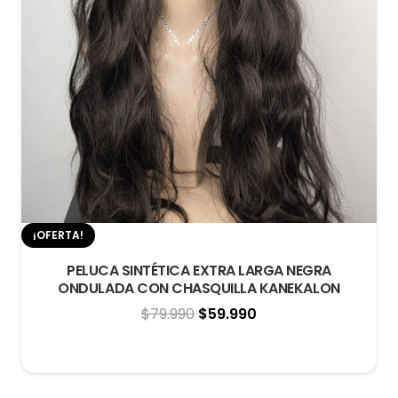
¡OFERTA!
PELUCA SINTÉTICA EXTRA LARGA NEGRA
ONDULADA CON CHASQUILLA KANEKALON
El
El
$
79.990
$
59.990
precio
precio
original
actual
era:
es: