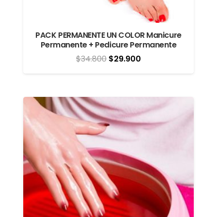
PACK PERMANENTE UN COLOR Manicure
Permanente + Pedicure Permanente
El
El
$
34.800
$
29.900
precio
precio
original
actual
era:
es:
$34.800.
$29.900.