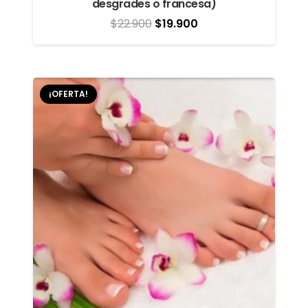
desgrades o francesa)
El
El
$
22.900
$
19.900
precio
precio
original
actual
era:
es:
¡OFERTA!
$22.900.
$19.900.