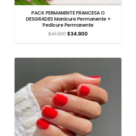
PACK PERMANENTE FRANCESA O
DESGRADES Manicure Permanente +
Pedicure Permanente
El
El
$
41.900
$
34.900
precio
precio
original
actual
era:
es:
$41.900.
$34.900.