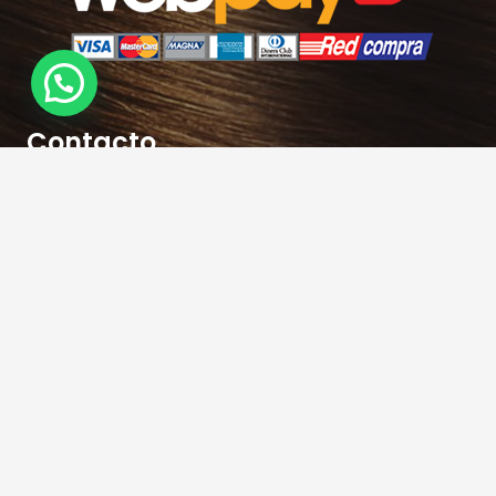
Contacto
hola@rubiasymodernas.cl
227617389
228937620
+569 78171719
+56 9 32621787
Antonio varas 309 – Metro Manuel Montt-
Providencia – Santiago – Chile