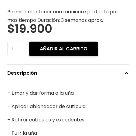
Permite mantener una manicure perfecta por
mas tiempo Duración: 3 semanas aprox.
$
19.900
Manicure
AÑADIR AL CARRITO
Esmaltado
Permanente
Degrades
Descripción
o
Francesa
– Limar y dar forma a la uña
cantidad
– Aplicar ablandador de cutícula
– Retirar cutículas y excedentes
– Pulir la uña