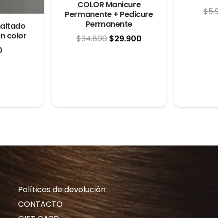
COLOR Manicure
$
5.
Permanente + Pedicure
Permanente
altado
n color
El
El
$
34.800
$
29.900
0
precio
precio
original
actual
era:
es:
$34.800.
$29.900.
Políticas de devolución
CONTACTO