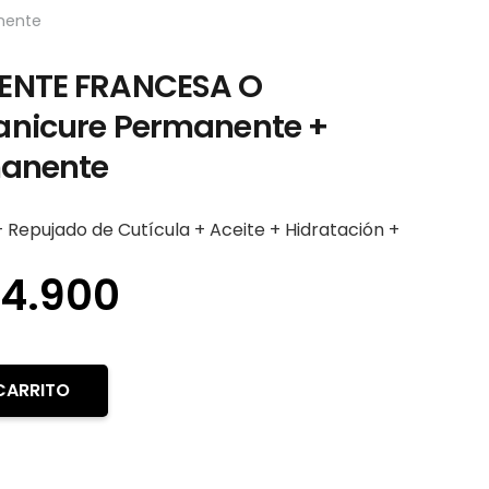
nente
ENTE FRANCESA O
nicure Permanente +
manente
 Repujado de Cutícula + Aceite + Hidratación +
El
4.900
ecio
precio
iginal
actual
a:
es:
CARRITO
1.900.
$34.900.