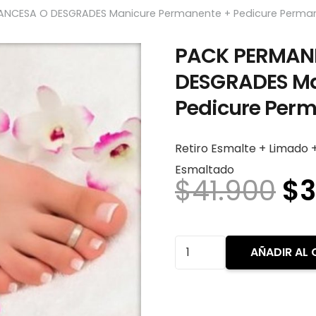
ANCESA O DESGRADES Manicure Permanente + Pedicure Perma
PACK PERMAN
DESGRADES Ma
Pedicure Per
Retiro Esmalte + Limado +
Esmaltado
El
$
41.900
$
3
pr
or
er
PACK
AÑADIR AL 
$4
PERMANENTE
FRANCESA
O