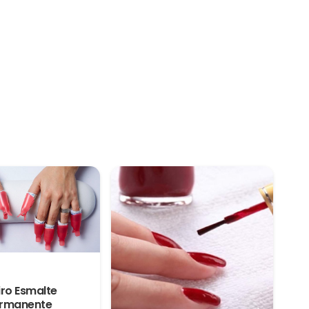
iro Esmalte
rmanente