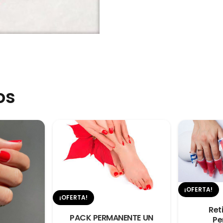
DESGRADES
Manicure
Permanente
+
Pedicure
Permanente
os
cantidad
¡OFERTA!
¡OFERTA!
Ret
PACK PERMANENTE UN
Pe