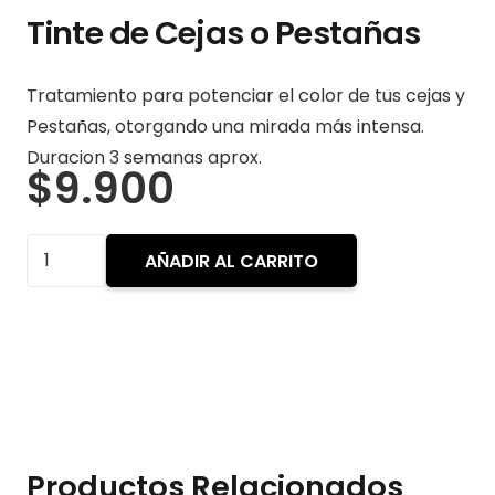
Tinte de Cejas o Pestañas
Tratamiento para potenciar el color de tus cejas y
Pestañas, otorgando una mirada más intensa.
Duracion 3 semanas aprox.
$
9.900
Tinte
AÑADIR AL CARRITO
de
Cejas
o
Pestañas
cantidad
Productos Relacionados