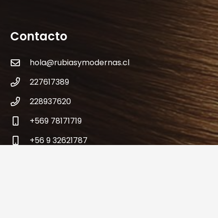
Contacto
hola@rubiasymodernas.cl
227617389
228937620
+569 78171719
+56 9 32621787
Antonio varas 309 – Metro Manuel Montt-
Providencia – Santiago – Chile