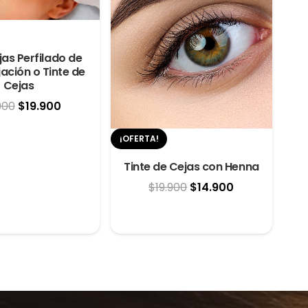
as Perfilado de
jación o Tinte de
Cejas
El
El
900
$
19.900
precio
precio
¡OFERTA!
original
actual
Tinte de Cejas con Henna
era:
es:
El
El
$
19.900
$
14.900
$21.900.
$19.900.
precio
precio
original
actual
era:
es:
$19.900.
$14.900.