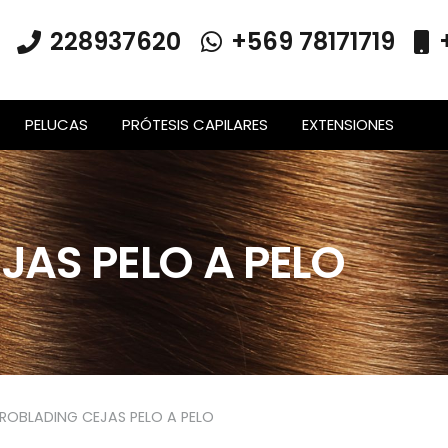
228937620
+569 78171719
PELUCAS
PRÓTESIS CAPILARES
EXTENSIONES
AS PELO A PELO
ROBLADING CEJAS PELO A PELO