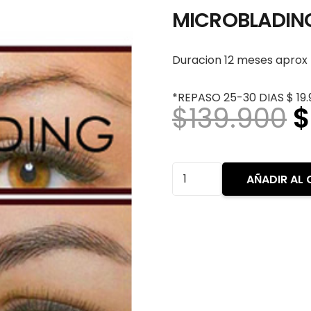
MICROBLADING
Duracion 12 meses aprox
*REPASO 25-30 DIAS $ 19.
E
$
139.900
$
p
o
e
MICROBLADING
AÑADIR AL 
$
CEJAS
PELO
A
PELO
cantidad