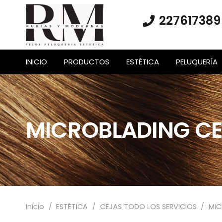
227617389
INICIO
PRODUCTOS
ESTÉTICA
PELUQUERÍA
MICROBLADING CEJ
Inicio
/
ESTÉTICA
/
CEJAS TODO LOS SERVICIOS
/
MIC