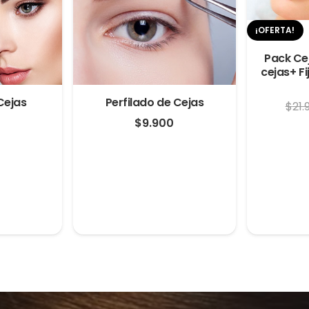
¡OFERTA!
Pack Cej
cejas+ Fi
Cejas
Perfilado de Cejas
$
21.
0
$
9.900