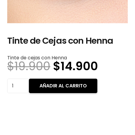
Tinte de Cejas con Henna
Tinte de cejas con Henna
El
El
$
19.900
$
14.900
precio
precio
original
actua
Tinte
AÑADIR AL CARRITO
era:
es:
de
$19.900.
$14.90
Cejas
con
Henna
cantidad