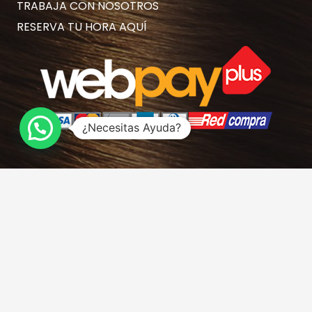
TRABAJA CON NOSOTROS
RESERVA TU HORA AQUÍ
¿Necesitas Ayuda?
Contacto
hola@rubiasymodernas.cl
227617389
228937620
+569 78171719