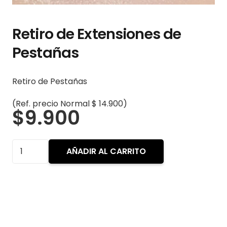
Retiro de Extensiones de
Pestañas
Retiro de Pestañas
(Ref. precio Normal $ 14.900)
$
9.900
Retiro
AÑADIR AL CARRITO
de
Extensiones
de
Pestañas
cantidad