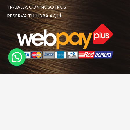
TRABAJA CON NOSOTROS
RESERVA TU HORA AQUÍ
Contacto
hola@rubiasymodernas.cl
227617389
228937620
+569 78171719