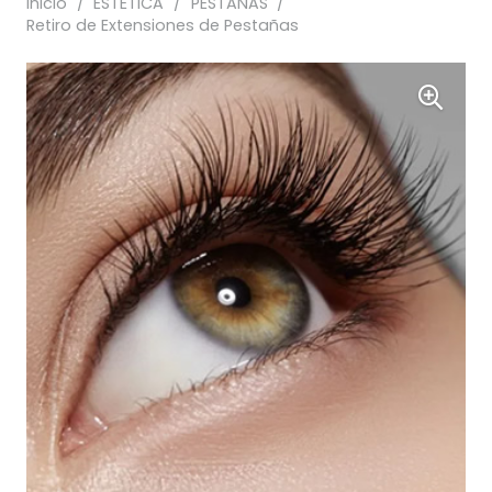
Inicio
/
ESTÉTICA
/
PESTAÑAS
/
Retiro de Extensiones de Pestañas