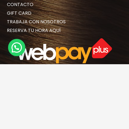
CONTACTO
GIFT CARD
TRABAJA CON NOSOTROS
RESERVA TU HORA AQUÍ
Contacto
hola@rubiasymodernas.cl
227617389
228937620