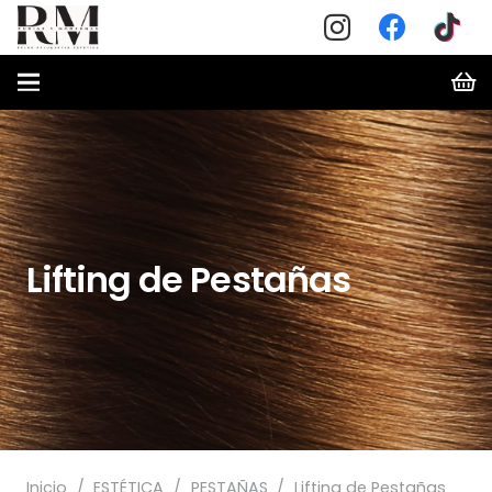
Lifting de Pestañas
Inicio
/
ESTÉTICA
/
PESTAÑAS
/
Lifting de Pestañas