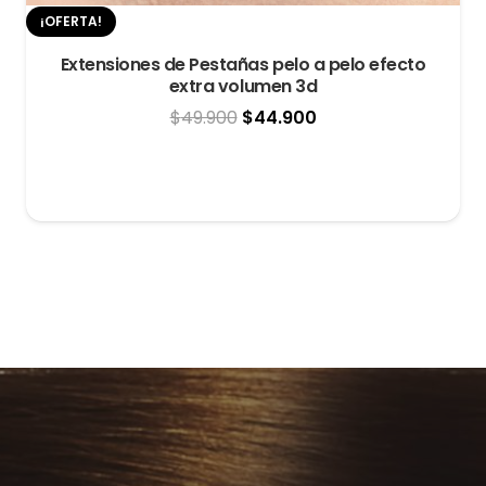
¡OFERTA!
Extensiones de Pestañas pelo a pelo efecto
extra volumen 3d
El
El
$
49.900
$
44.900
precio
precio
original
actual
era:
es:
$49.900.
$44.900.