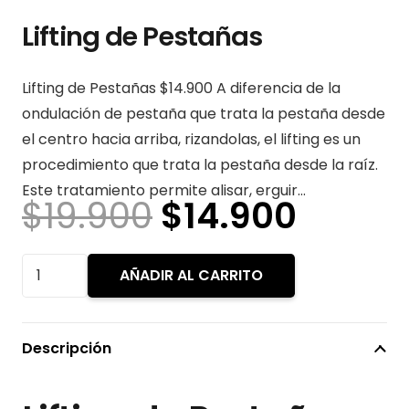
Lifting de Pestañas
Lifting de Pestañas $14.900 A diferencia de la
ondulación de pestaña que trata la pestaña desde
el centro hacia arriba, rizandolas, el lifting es un
procedimiento que trata la pestaña desde la raíz.
Este tratamiento permite alisar, erguir…
El
El
$
19.900
$
14.900
precio
precio
original
actua
Lifting
AÑADIR AL CARRITO
era:
es:
de
$19.900.
$14.90
Pestañas
cantidad
Descripción