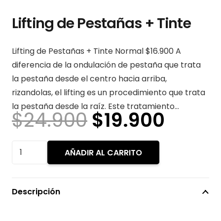
Lifting de Pestañas + Tinte
Lifting de Pestañas + Tinte Normal $16.900 A
diferencia de la ondulación de pestaña que trata
la pestaña desde el centro hacia arriba,
rizandolas, el lifting es un procedimiento que trata
la pestaña desde la raíz. Este tratamiento…
El
El
$
24.900
$
19.900
precio
preci
original
actua
Lifting
AÑADIR AL CARRITO
era:
es:
de
$24.900.
$19.9
Pestañas
+
Descripción
Tinte
cantidad