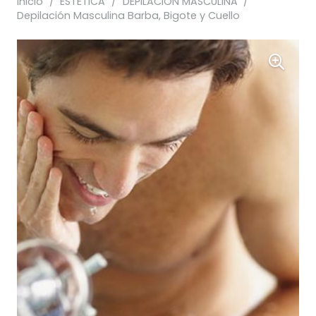
Inicio
/
ESTÉTICA
/
DEPILACIÓN MASCULINA
/
Depilación Masculina Barba, Bigote y Cuello