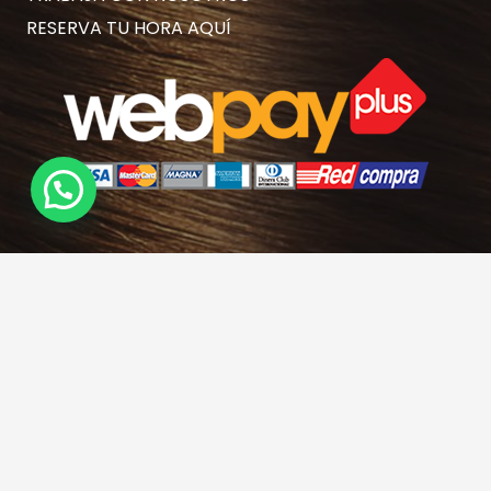
RESERVA TU HORA AQUÍ
Contacto
hola@rubiasymodernas.cl
227617389
228937620
+569 78171719
+56 9 32621787