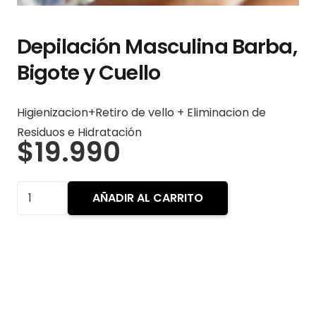
Depilación Masculina Barba,
Bigote y Cuello
Higienizacion+Retiro de vello + Eliminacion de
Residuos e Hidratación
$
19.990
Depilación
AÑADIR AL CARRITO
Masculina
Barba,
Bigote
y
Cuello
cantidad