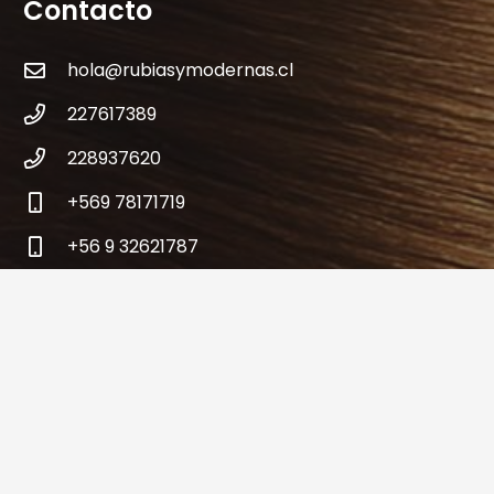
Contacto
hola@rubiasymodernas.cl
227617389
228937620
+569 78171719
+56 9 32621787
Antonio varas 309 – Metro Manuel Montt-
Providencia – Santiago – Chile