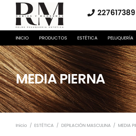
227617389
INICIO
PRODUCTOS
ESTÉTICA
PELUQUERÍA
MEDIA PIERNA
Inicio
/
ESTÉTICA
/
DEPILACIÓN MASCULINA
/
MEDIA P