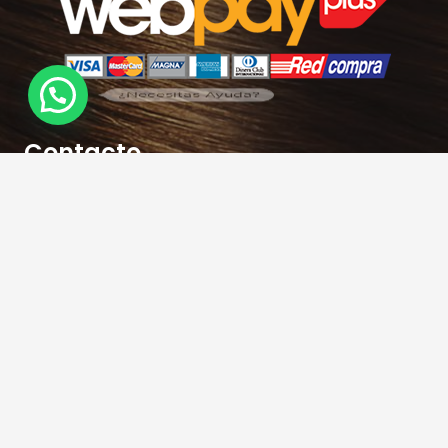
¿Necesitas Ayuda?
Contacto
hola@rubiasymodernas.cl
227617389
228937620
+569 78171719
+56 9 32621787
Antonio varas 309 – Metro Manuel Montt-
Providencia – Santiago – Chile