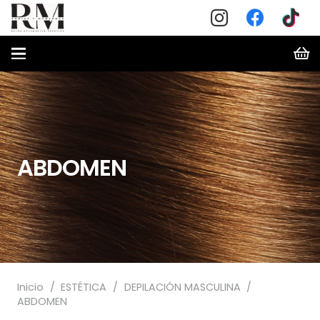
ABDOMEN
Inicio
/
ESTÉTICA
/
DEPILACIÓN MASCULINA
/
ABDOMEN