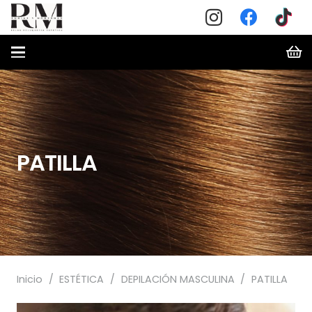
PATILLA
Inicio
/
ESTÉTICA
/
DEPILACIÓN MASCULINA
/
PATILLA