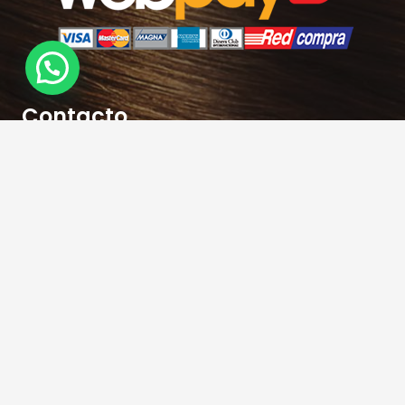
Contacto
hola@rubiasymodernas.cl
227617389
228937620
+569 78171719
+56 9 32621787
Antonio varas 309 – Metro Manuel Montt-
Providencia – Santiago – Chile