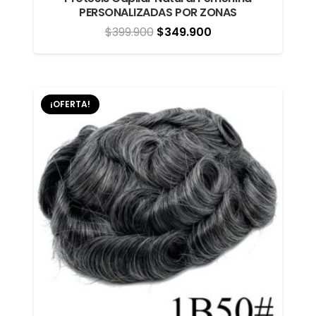
PERSONALIZADAS POR ZONAS
El
El
$
399.900
$
349.900
precio
precio
original
actual
era:
es:
¡OFERTA!
$399.900.
$349.900.