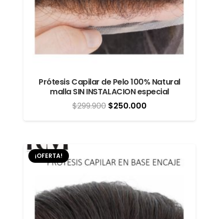
Prótesis Capilar de Pelo 100% Natural
malla SIN INSTALACION especial
El
El
$
299.900
$
250.000
precio
precio
original
actual
era:
es:
¡OFERTA!
$299.900.
$250.000.