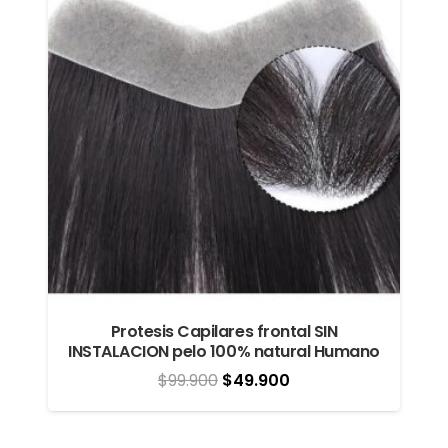
Protesis Capilares frontal SIN
INSTALACION pelo 100% natural Humano
El
El
$
99.900
$
49.900
precio
precio
original
actual