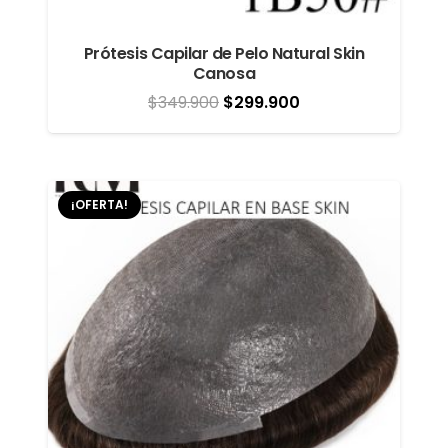
Prótesis Capilar de Pelo Natural Skin
Canosa
El
El
$
349.900
$
299.900
precio
precio
original
actual
era:
es:
¡OFERTA!
$349.900.
$299.900.