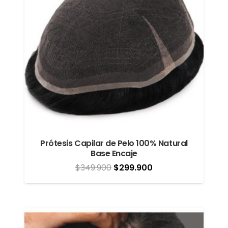
Prótesis Capilar de Pelo 100% Natural
Base Encaje
El
El
$
349.900
$
299.900
precio
precio
original
actual
era:
es:
$349.900.
$299.900.