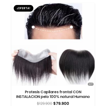
era:
es:
¡OFERTA!
$99.900.
$49.900.
Protesis Capilares frontal CON
INSTALACION pelo 100% natural Humano
El
El
$
129.900
$
79.900