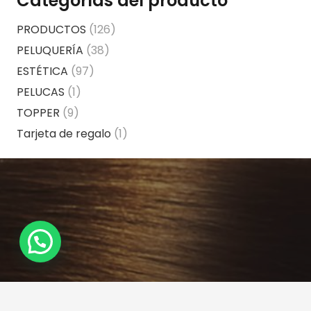
Categorías del producto
PRODUCTOS
(126)
PELUQUERÍA
(38)
ESTÉTICA
(97)
PELUCAS
(1)
TOPPER
(9)
Tarjeta de regalo
(1)
¿Necesitas Ayuda?