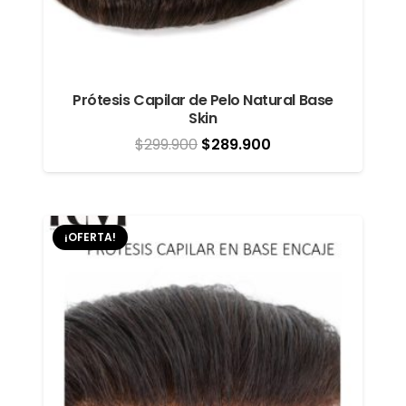
Prótesis Capilar de Pelo Natural Base
Skin
El
El
$
299.900
$
289.900
precio
precio
original
actual
era:
es:
¡OFERTA!
$299.900.
$289.900.