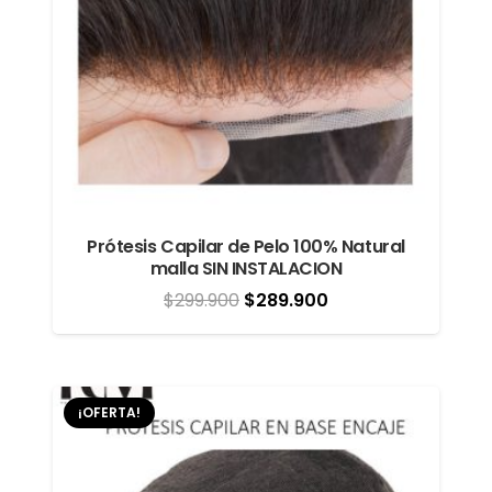
Prótesis Capilar de Pelo 100% Natural
malla SIN INSTALACION
El
El
$
299.900
$
289.900
precio
precio
original
actual
era:
es:
¡OFERTA!
$299.900.
$289.900.