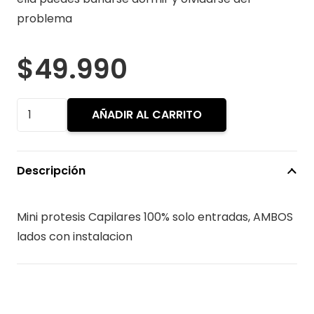
problema
$
49.990
Mini
AÑADIR AL CARRITO
protesis
Capilares
100%
Descripción
solo
entradas
Mini protesis Capilares 100% solo entradas, AMBOS
cantidad
lados con instalacion