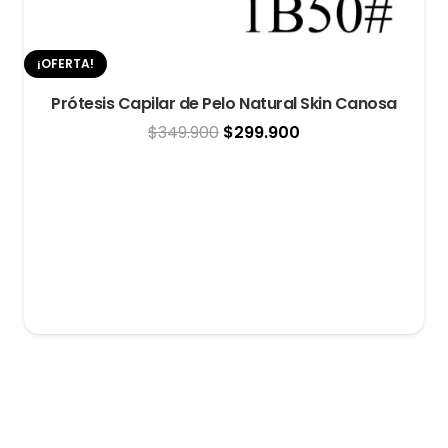
¡OFERTA!
Prótesis Capilar de Pelo Natural Skin Canosa
El
El
$
349.900
$
299.900
precio
precio
original
actual
era:
es:
$349.900.
$299.900.