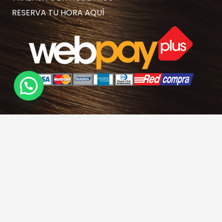
RESERVA TU HORA AQUÍ
Contacto
hola@rubiasymodernas.cl
227617389
228937620
+569 78171719
+56 9 32621787