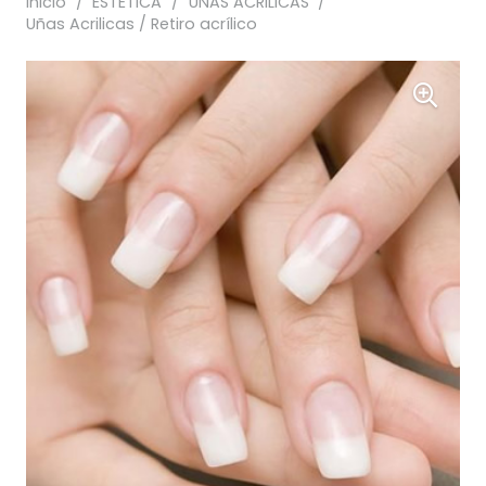
Inicio
/
ESTÉTICA
/
UÑAS ACRILICAS
/
Uñas Acrilicas / Retiro acrílico