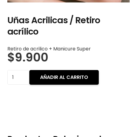
Uñas Acrilicas / Retiro
acrílico
Retiro de acrilico + Manicure Super
$
9.900
Uñas
AÑADIR AL CARRITO
Acrilicas
/
Retiro
acrílico
cantidad