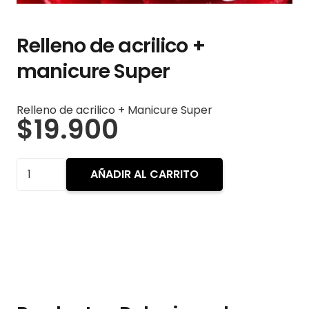
Relleno de acrilico +
manicure Super
Relleno de acrilico + Manicure Super
$
19.900
Relleno
AÑADIR AL CARRITO
de
acrilico
+
manicure
Super
cantidad