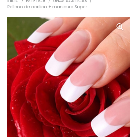
Inicio
/
ESTÉTICA
/
UÑAS ACRILICAS
/
Relleno de acrilico + manicure Super