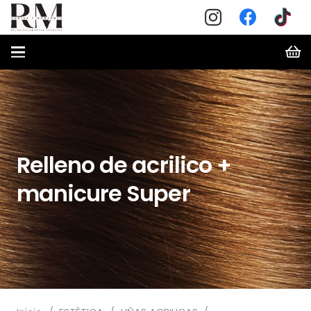
Relleno de acrilico +
manicure Super