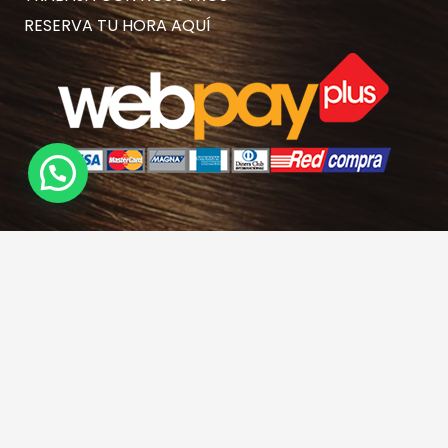
RESERVA TU HORA AQUÍ
Contacto
hola@rubiasymodernas.cl
227617389
228937620
+569 78171719
+56 9 32621787