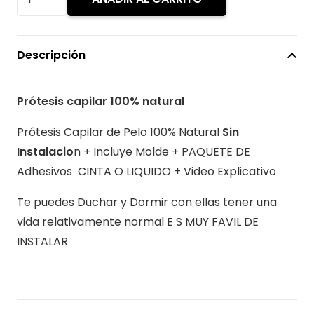
era:
es:
Capilar
$299.900.
$2
de
Pelo
Descripción
100%
Natural
Prótesis capilar 100% natural
malla
SIN
Prótesis Capilar de Pelo 100% Natural
Sin
INSTALACION
Instalacio
n + Incluye Molde + PAQUETE DE
cantidad
Adhesivos CINTA O LIQUIDO + Video Explicativo
Te puedes Duchar y Dormir con ellas tener una
vida relativamente normal E S MUY FAVIL DE
INSTALAR