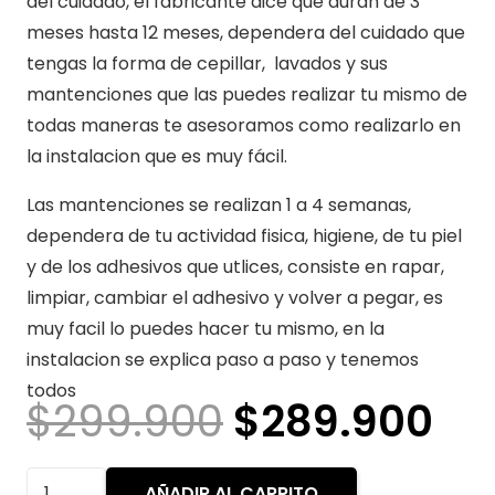
del cuidado, el fabricante dice que duran de 3
meses hasta 12 meses, dependera del cuidado que
tengas la forma de cepillar, lavados y sus
mantenciones que las puedes realizar tu mismo de
todas maneras te asesoramos como realizarlo en
la instalacion que es muy fácil.
Las mantenciones se realizan 1 a 4 semanas,
dependera de tu actividad fisica, higiene, de tu piel
y de los adhesivos que utlices, consiste en rapar,
limpiar, cambiar el adhesivo y volver a pegar, es
muy facil lo puedes hacer tu mismo, en la
instalacion se explica paso a paso y tenemos
todos
El
El
$
299.900
$
289.900
precio
pr
original
ac
Prótesis
AÑADIR AL CARRITO