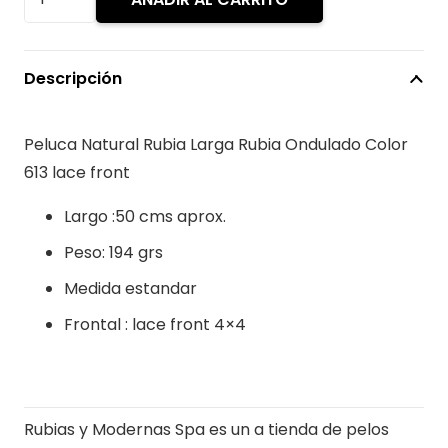
era:
es
Natural
$699.900.
$5
Rubia
Larga
Descripción
Rubia
Ondulado
Peluca Natural Rubia Larga Rubia Ondulado Color
Color
613 lace front
613
Lace
Largo :50 cms aprox.
Front
Peso: 194 grs
cantidad
Medida estandar
Frontal : lace front 4×4
Rubias y Modernas Spa es un a tienda de pelos