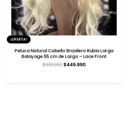
¡OFERTA!
Media 
RTA!
luca Natural Cabello Brasilero Rubia Larga
Balayage 55 cm de Largo – Lace Front
El
El
$
599.990
$
449.990
precio
precio
original
actual
era:
es:
$599.990.
$449.990.