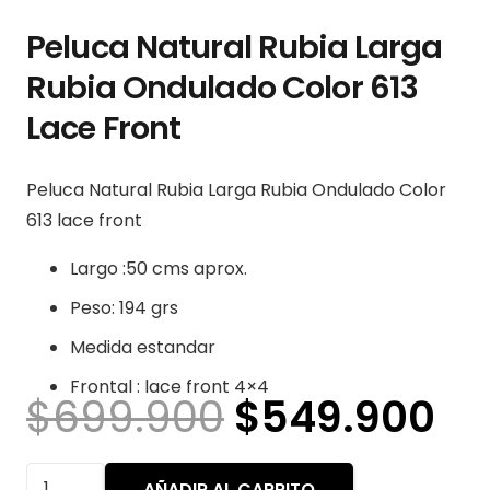
Peluca Natural Rubia Larga
Rubia Ondulado Color 613
Lace Front
Peluca Natural Rubia Larga Rubia Ondulado Color
613 lace front
Largo :50 cms aprox.
Peso: 194 grs
Medida estandar
Frontal : lace front 4×4
El
El
$
699.900
$
549.900
precio
pr
original
ac
Peluca
AÑADIR AL CARRITO