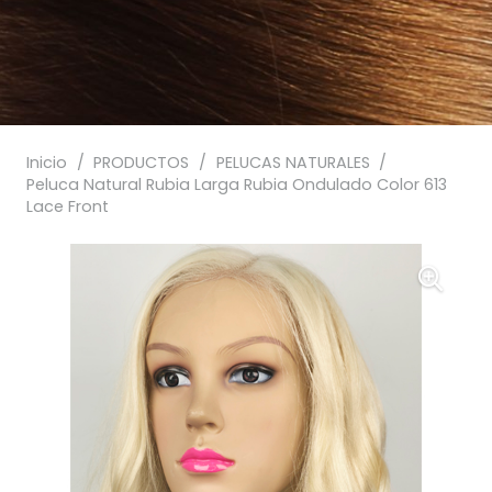
Inicio
/
PRODUCTOS
/
PELUCAS NATURALES
/
Peluca Natural Rubia Larga Rubia Ondulado Color 613
Lace Front