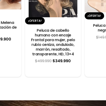
¡OFERTA!
¡OFERTA!
l Melena
Peluca
tación de
negr
Peluca de cabello
humano con encaje
$
149
El
99.900
Frontal para mujer, pelo
rubio ceniza, ondulado,
cio
precio
marrón, resaltado,
ginal
actual
transparente, HD, 13×4
:
es:
El
El
$
499.990
$
349.990
49.900.
$199.900.
precio
precio
original
actual
era:
es:
$499.990.
$349.990.