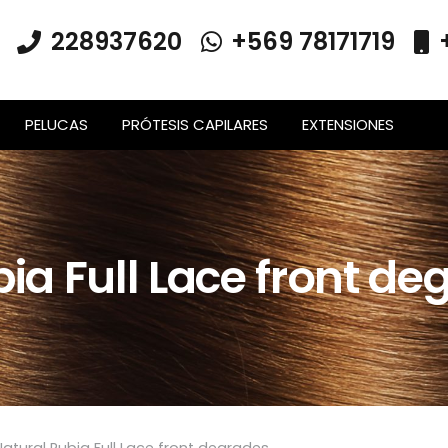
228937620
+569 78171719
PELUCAS
PRÓTESIS CAPILARES
EXTENSIONES
ia Full Lace front de