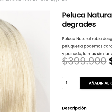
atural Rubia Full Lace front degrades
Peluca Natural
degrades
Peluca Natural rubia des
peluqueria podemos carac
y peinado, lo mas similar
$
399.900
Peluca
AÑADIR AL 
Natural
Rubia
Full
Descripción
Lace