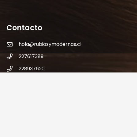
Contacto
hola@rubiasymodernas.cl
227617389
228937620
+569 78171719
+56 9 32621787
Antonio varas 309 – Metro Manuel Montt-
Providencia – Santiago – Chile