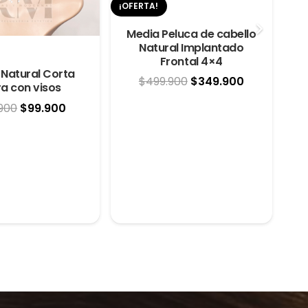
¡OFERTA!
Media Peluca de cabello
Natural Implantado
Frontal 4×4
¡OF
 Natural Corta
El
El
$
499.900
$
349.900
a con visos
precio
precio
El
El
.900
$
99.900
original
actual
precio
precio
era:
es:
original
actual
$499.900.
$349.900.
era:
es:
$149.900.
$99.900.