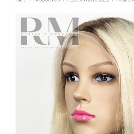
Inicio
/
PRODUCTOS
/
PELUCAS NATURALES
/
Peluca N