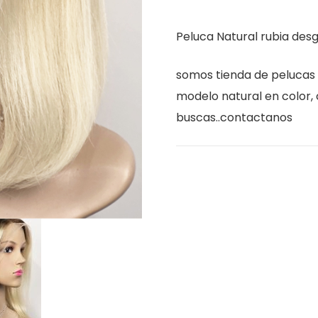
front
Peluca Natural rubia des
degrades
cantidad
somos tienda de pelucas 
modelo natural en color, 
buscas..contactanos