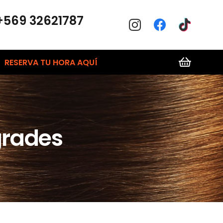
+569 32621787
RESERVA TU HORA AQUÍ
grades