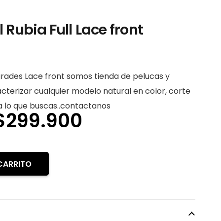
 Rubia Full Lace front
grades Lace front somos tienda de pelucas y
terizar cualquier modelo natural en color, corte
 a lo que buscas..contactanos
El
El
$
299.900
precio
precio
original
actual
era:
es:
CARRITO
$399.900.
$299.900.