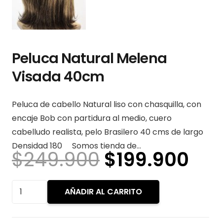
Peluca Natural Melena
Visada 40cm
Peluca de cabello Natural liso con chasquilla, con
encaje Bob con partidura al medio, cuero
cabelludo realista, pelo Brasilero 40 cms de largo
Densidad 180 Somos tienda de…
El
El
$
249.900
$
199.900
precio
pre
original
act
Peluca
AÑADIR AL CARRITO
era:
es:
Natural
$249.900.
$19
Melena