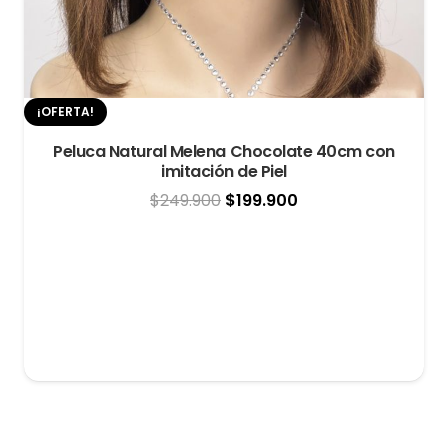
¡OFERTA!
Peluca Natural Melena Chocolate 40cm con
imitación de Piel
El
El
$
249.900
$
199.900
precio
precio
original
actual
era:
es:
$249.900.
$199.900.