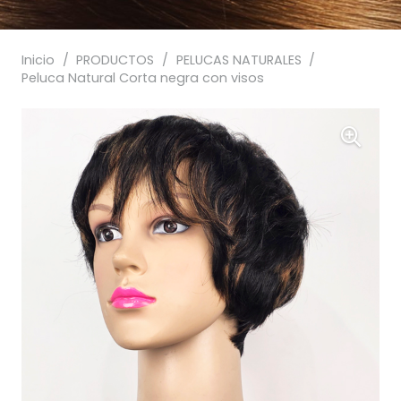
Inicio
/
PRODUCTOS
/
PELUCAS NATURALES
/
Peluca Natural Corta negra con visos