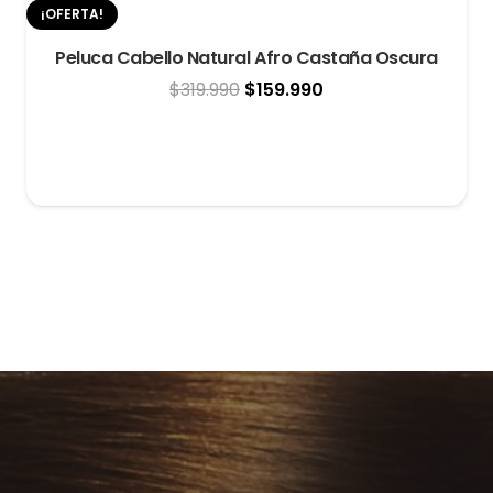
¡OFERTA!
Peluca Cabello Natural Afro Castaña Oscura
El
El
$
319.990
$
159.990
precio
precio
original
actual
era:
es:
$319.990.
$159.990.