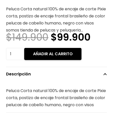
Peluca Corta natural 100% de encaje de corte Pixie
corta, postizo de encaje frontal brasileño de color
pelucas de cabello humano, negro con visos
somos tienda de pelucas y peluqueria…
El
El
$
149.900
$
99.900
precio
prec
original
actu
Peluca
AÑADIR AL CARRITO
era:
es:
Natural
$149.900.
$99.
Corta
negra
Descripción
con
visos
Peluca Corta natural 100% de encaje de corte Pixie
cantidad
corta, postizo de encaje frontal brasileño de color
pelucas de cabello humano, negro con visos