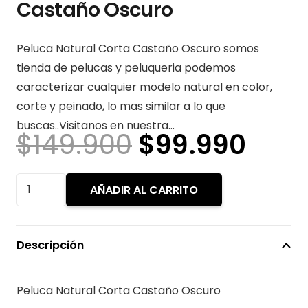
Castaño Oscuro
Peluca Natural Corta Castaño Oscuro somos
tienda de pelucas y peluqueria podemos
caracterizar cualquier modelo natural en color,
corte y peinado, lo mas similar a lo que
buscas..Visitanos en nuestra…
El
El
$
149.900
$
99.990
precio
prec
original
actu
Peluca
AÑADIR AL CARRITO
era:
es:
Natural
$149.900.
$99.
Corta
Castaño
Descripción
Oscuro
cantidad
Peluca Natural Corta Castaño Oscuro