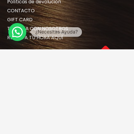
Políticas de devolución
CONTACTO
GIFT CARD
TRABAJA CON NOSOTROS
RESERVA TU HORA AQUÍ
Contacto
hola@rubiasymodernas.cl
227617389