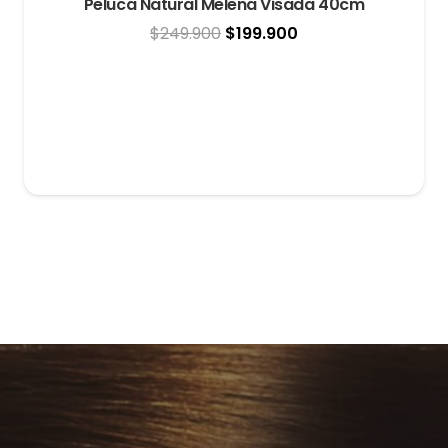
Peluca Natural Melena Visada 40cm
El
El
$
249.900
$
199.900
precio
precio
original
actual
era:
es:
$249.900.
$199.900.