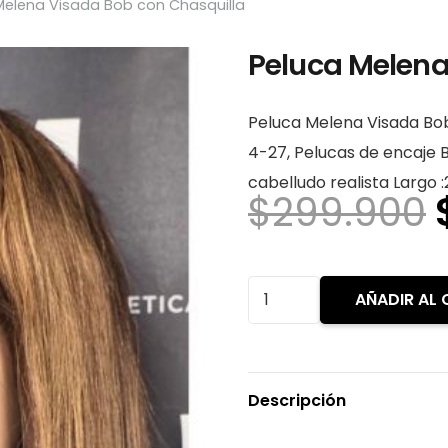
Melena Visada Bob con Chasquilla
Peluca Melena
Peluca Melena Visada Bob
4-27, Pelucas de encaje 
cabelludo realista Largo 
$
299.900
Peluca
AÑADIR AL 
Melena
Visada
Bob
Descripción
con
Chasquilla