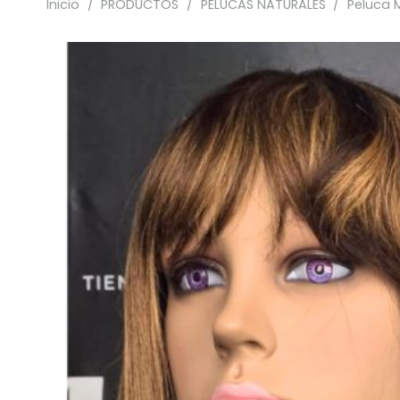
Inicio
/
PRODUCTOS
/
PELUCAS NATURALES
/
Peluca 