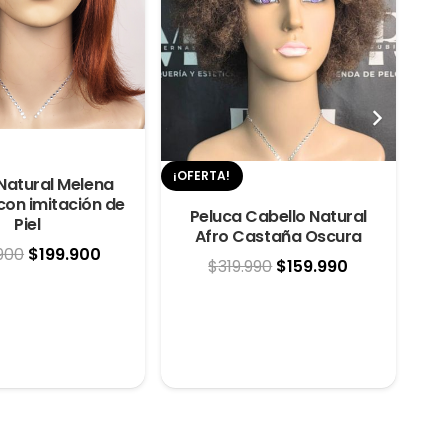
¡OFERTA!
¡OF
Natural Melena
con imitación de
Peluca Cabello Natural
Piel
Afro Castaña Oscura
El
El
900
$
199.900
El
El
$
319.990
$
159.990
precio
precio
precio
precio
original
actual
original
actual
era:
es:
era:
es:
$249.900.
$199.900.
$319.990.
$159.990.