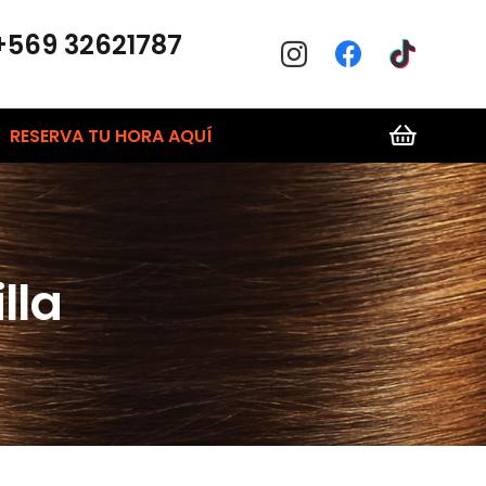
+569 32621787
RESERVA TU HORA AQUÍ
lla