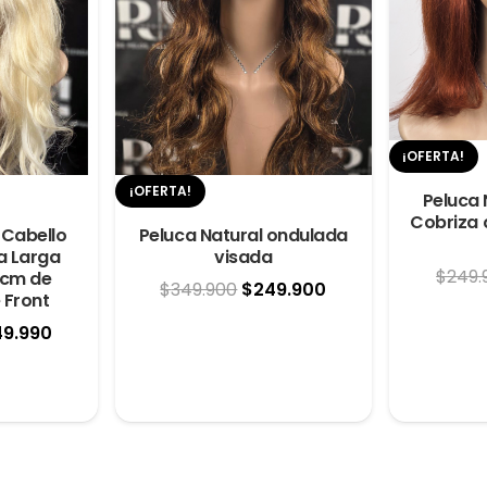
¡OFERTA!
¡OFERTA!
Peluca 
Cobriza 
 Cabello
Peluca Natural ondulada
ia Larga
visada
$
249.
 cm de
El
El
$
349.900
$
249.900
 Front
precio
precio
El
49.990
original
actual
cio
precio
era:
es:
ginal
actual
$349.900.
$249.900.
:
es:
9.990.
$449.990.