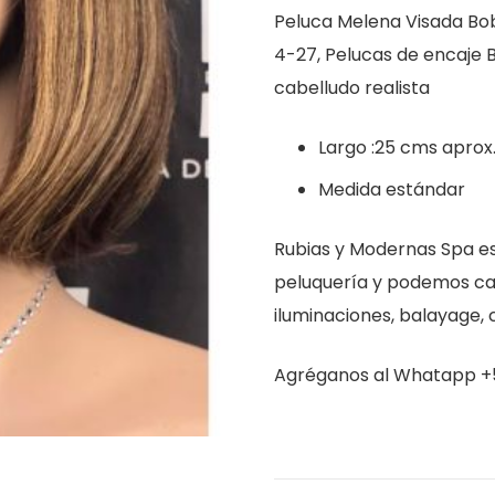
Peluca Melena Visada Bob
cantidad
4-27, Pelucas de encaje 
cabelludo realista
Largo :25 cms aprox
Medida estándar
Rubias y Modernas Spa es
peluquería y podemos car
iluminaciones, balayage, 
Agréganos al Whatapp +5