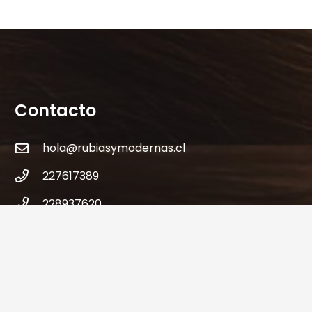
Contacto
hola@rubiasymodernas.cl
227617389
228937620
+569 78171719
+56 9 32621787
Antonio varas 309 – Metro Manuel Montt-
Providencia – Santiago – Chile