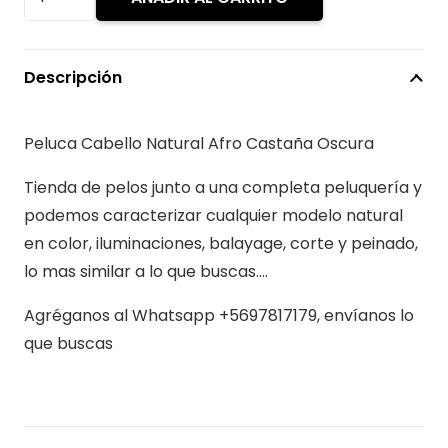
era:
es:
Cabello
$319.990.
$15
Natural
Afro
Descripción
Castaña
Oscura
Peluca Cabello Natural Afro Castaña Oscura
cantidad
Tienda de pelos junto a una completa peluquería y
podemos caracterizar cualquier modelo natural
en color, iluminaciones, balayage, corte y peinado,
lo mas similar a lo que buscas….
Agréganos al Whatsapp +5697817179, envíanos lo
que buscas