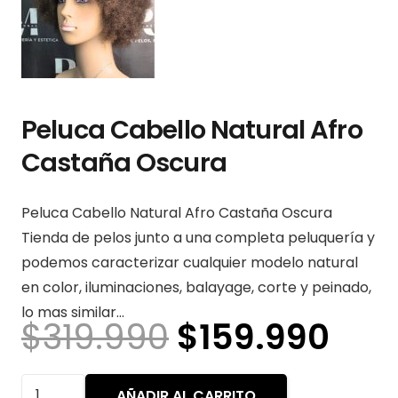
Peluca Cabello Natural Afro
Castaña Oscura
Peluca Cabello Natural Afro Castaña Oscura
Tienda de pelos junto a una completa peluquería y
podemos caracterizar cualquier modelo natural
en color, iluminaciones, balayage, corte y peinado,
lo mas similar…
El
El
$
319.990
$
159.990
precio
pre
original
act
Peluca
AÑADIR AL CARRITO