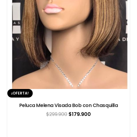
¡OFERTA!
Peluca Melena Visada Bob con Chasquilla
El
El
$
299.900
$
179.900
precio
precio
original
actual