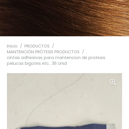
Inicio
/
PRODUCTOS
/
MANTENCIÓN PRÓTESIS PRODUCTOS
/
cintas adhesivas para mantencion de protesis
pelucas bigotes etc.. 36 Unid