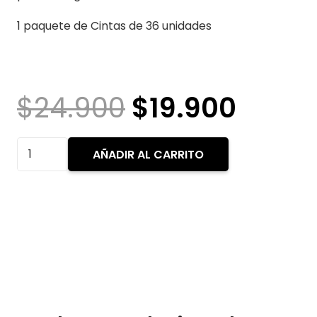
1 paquete de Cintas de 36 unidades
El
El
$
24.900
$
19.900
precio
preci
original
actua
cintas
AÑADIR AL CARRITO
era:
es:
adhesivas
$24.900.
$19.9
para
mantencion
de
protesis
pelucas
bigotes
etc..