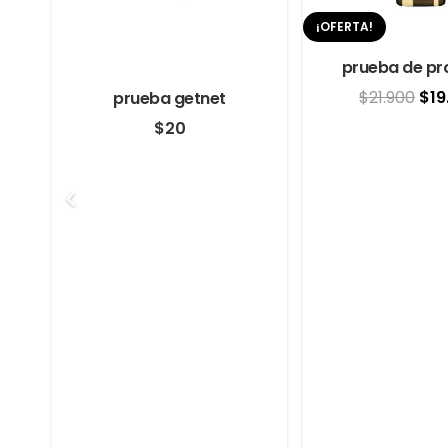
¡OFERTA!
prueba de pr
El
$
21.900
$
19
prueba getnet
pre
$
20
a
is
ori
era
$21
recio
ctual
:
29.900.