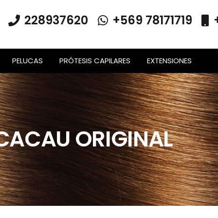
228937620
+569 78171719
PELUCAS
PRÓTESIS CAPILARES
EXTENSIONES
CACAU ORIGINAL