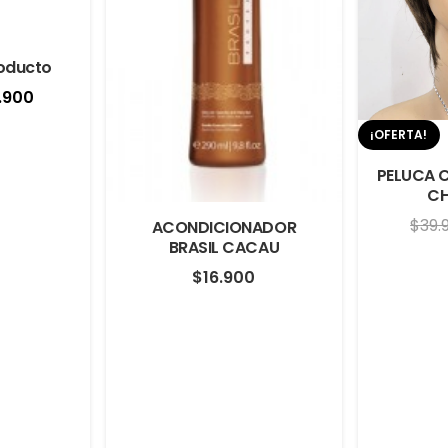
oducto
El
.900
cio
precio
¡OFERTA!
ginal
actual
PELUCA 
:
es:
C
.900.
$19.900.
$
39.
ACONDICIONADOR
BRASIL CACAU
$
16.900