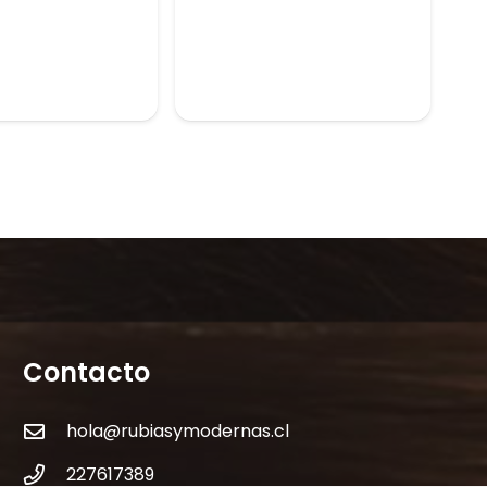
Contacto
hola@rubiasymodernas.cl
227617389