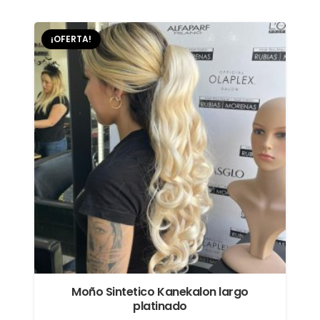
original
actual
era:
es:
¡OFERTA!
$39.900.
$29.900.
Moño Sintetico Kanekalon largo
platinado