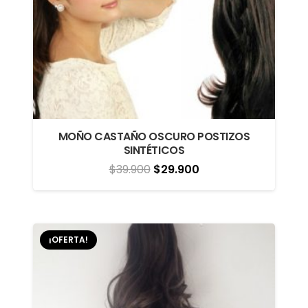
MOÑO CASTAÑO OSCURO POSTIZOS
SINTÉTICOS
El
El
$
39.900
$
29.900
precio
precio
original
actual
era:
es:
¡OFERTA!
$39.900.
$29.900.