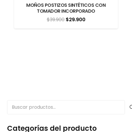
MOÑOS POSTIZOS SINTÉTICOS CON
TOMADOR INCORPORADO
El
El
$
39.900
$
29.900
precio
precio
original
actual
era:
es:
$39.900.
$29.900.
Buscar
por:
Categorías del producto