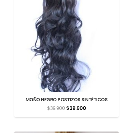
MOÑO NEGRO POSTIZOS SINTÉTICOS
El
El
$
39.900
$
29.900
precio
precio
original
actual
era:
es: