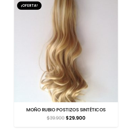
¡OFERTA!
$39.900.
$29.900.
MOÑO RUBIO POSTIZOS SINTÉTICOS
El
El
$
39.900
$
29.900
precio
precio