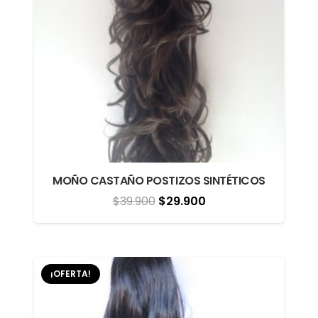
MOÑO CASTAÑO POSTIZOS SINTÉTICOS
El
El
$
39.900
$
29.900
precio
precio
original
actual
era:
es:
¡OFERTA!
$39.900.
$29.900.