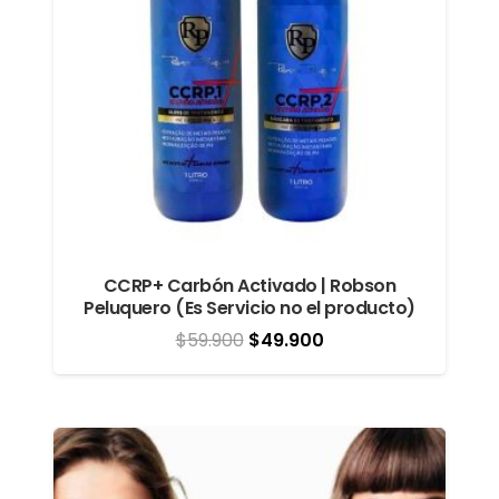
CCRP+ Carbón Activado | Robson
Peluquero (Es Servicio no el producto)
El
El
$
59.900
$
49.900
precio
precio
original
actual
era:
es:
$59.900.
$49.900.