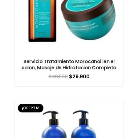
Servicio Tratamiento Morocanoil en el
salon, Masaje de Hidratacion Completa
El
El
$
49.900
$
29.900
precio
precio
original
actual
era:
es:
¡OFERTA!
$49.900.
$29.900.