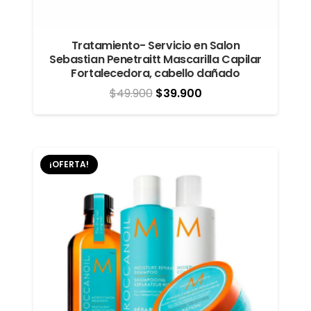
Tratamiento- Servicio en Salon
Sebastian Penetraitt Mascarilla Capilar
Fortalecedora, cabello dañado
El
El
$
49.900
$
39.900
precio
precio
original
actual
era:
es:
¡OFERTA!
$49.900.
$39.900.