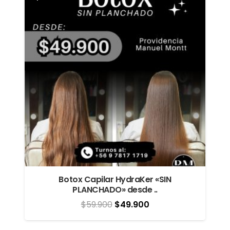
Botox Capilar HydraKer «SIN
PLANCHADO» desde ..
El
El
$
59.900
$
49.900
precio
precio