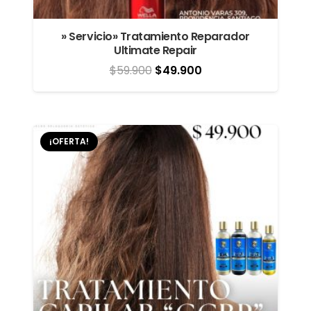
» Servicio» Tratamiento Reparador
Ultimate Repair
El
El
$
59.900
$
49.900
precio
precio
original
actual
era:
es:
¡OFERTA!
$59.900.
$49.900.