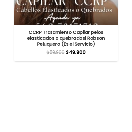
CCRP Tratamiento Capilar pelos
elasticados o quebrados| Robson
Peluquero (Es el Servicio)
El
El
$
59.900
$
49.900
precio
precio
original
actual
era:
es:
$59.900.
$49.900.