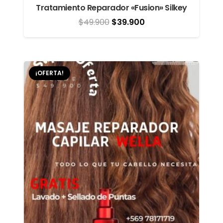
Tratamiento Reparador «Fusion» Silkey
El
El
$
49.900
$
39.900
precio
precio
original
actual
era:
es:
¡OFERTA!
$49.900.
$39.900.