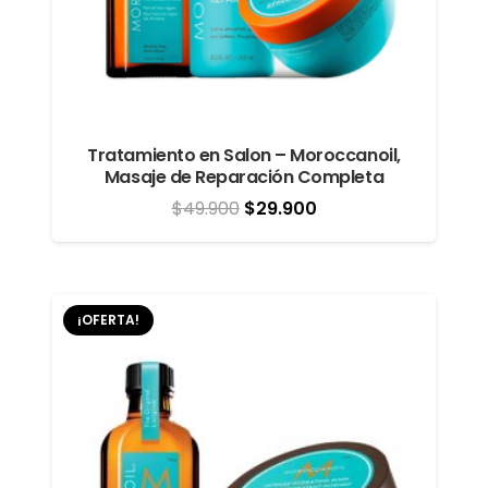
Tratamiento en Salon – Moroccanoil,
Masaje de Reparación Completa
El
El
$
49.900
$
29.900
precio
precio
original
actual
era:
es:
¡OFERTA!
$49.900.
$29.900.