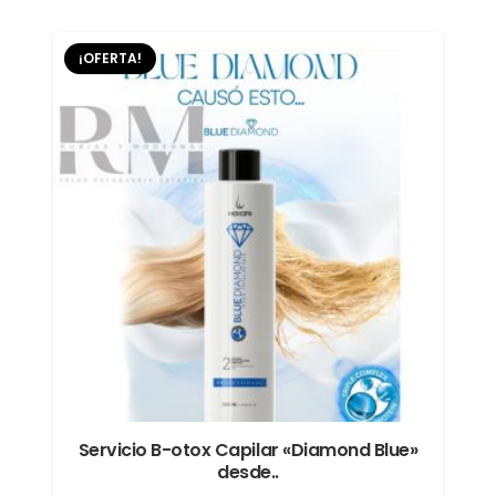
original
actual
era:
es:
¡OFERTA!
$59.900.
$49.900.
Servicio B-otox Capilar «Diamond Blue»
desde..