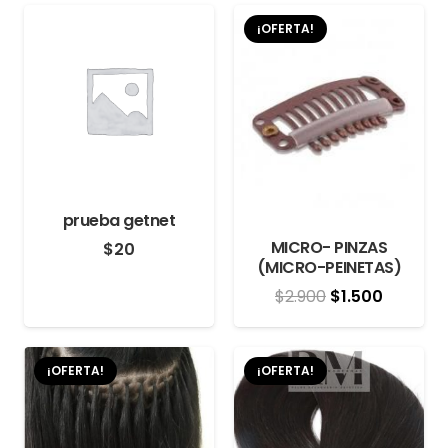
¡OFERTA!
prueba getnet
MICRO- PINZAS
$
20
(MICRO-PEINETAS)
El
El
$
2.900
$
1.500
precio
precio
original
actual
¡OFERTA!
¡OFERTA!
era:
es:
$2.900.
$1.500.