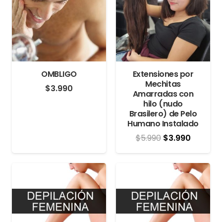
OMBLIGO
Extensiones por
Mechitas
$
3.990
Amarradas con
hilo (nudo
Brasilero) de Pelo
Humano Instalado
El
El
$
5.990
$
3.990
precio
precio
original
actual
era:
es:
$5.990.
$3.990.