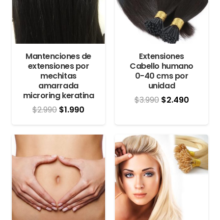
Mantenciones de
Extensiones
extensiones por
Cabello humano
mechitas
0-40 cms por
amarrada
unidad
microring keratina
El
El
$
3.990
$
2.490
El
El
$
2.990
$
1.990
precio
precio
precio
precio
original
actual
original
actual
era:
es:
era:
es:
$3.990.
$2.490.
$2.990.
$1.990.