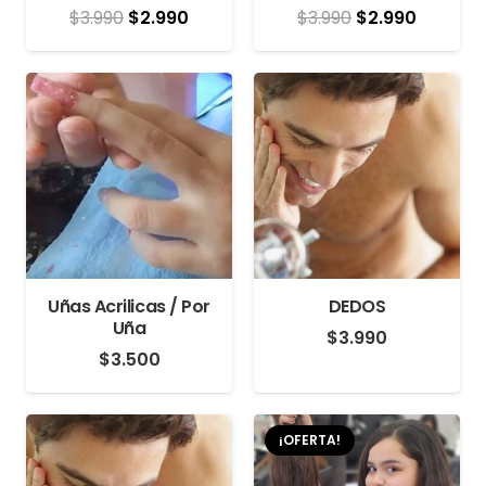
El
El
El
El
$
3.990
$
2.990
$
3.990
$
2.990
precio
precio
precio
precio
original
actual
original
actual
era:
es:
era:
es:
$3.990.
$2.990.
$3.990.
$2.990.
Uñas Acrilicas / Por
DEDOS
Uña
$
3.990
$
3.500
¡OFERTA!