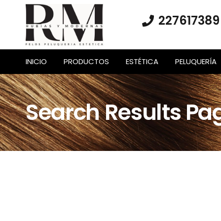
227617389
INICIO
PRODUCTOS
ESTÉTICA
PELUQUERÍA
Search Results Pa