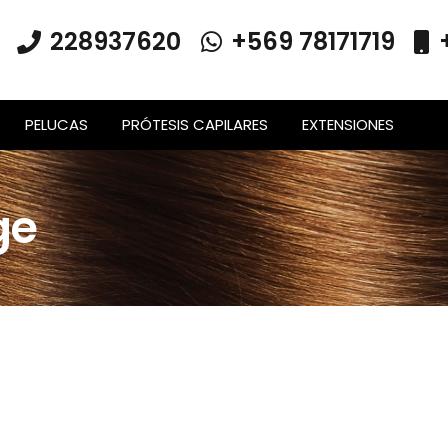
228937620
+569 78171719
PELUCAS
PRÓTESIS CAPILARES
EXTENSIONES
ge