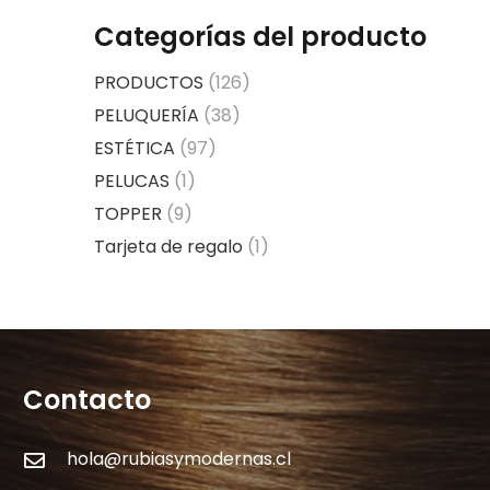
Categorías del producto
PRODUCTOS
(126)
PELUQUERÍA
(38)
ESTÉTICA
(97)
PELUCAS
(1)
TOPPER
(9)
Tarjeta de regalo
(1)
Contacto
hola@rubiasymodernas.cl