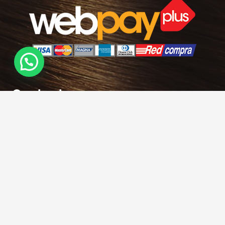
Contacto
hola@rubiasymodernas.cl
227617389
228937620
+569 78171719
+56 9 32621787
Antonio varas 309 – Metro Manuel Montt-