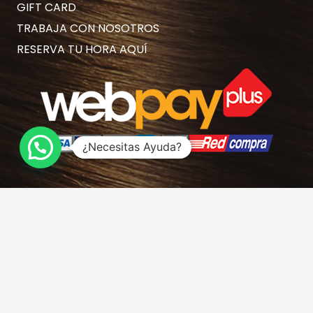
GIFT CARD
TRABAJA CON NOSOTROS
RESERVA TU HORA AQUÍ
¿Necesitas Ayuda?
Contacto
hola@rubiasymodernas.cl
227617389
228937620