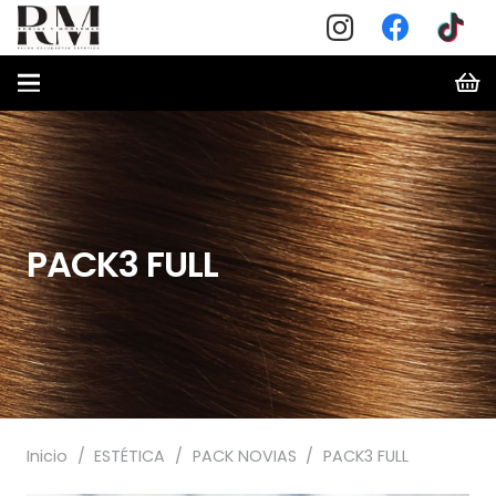
PACK3 FULL
Inicio
/
ESTÉTICA
/
PACK NOVIAS
/
PACK3 FULL