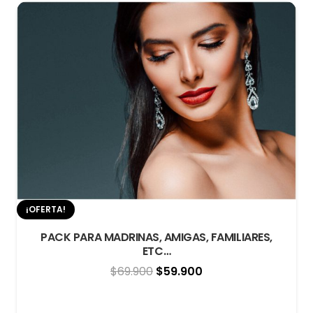
¡OFERTA!
PACK PARA MADRINAS, AMIGAS, FAMILIARES,
ETC…
El
El
$
69.900
$
59.900
precio
precio
original
actual