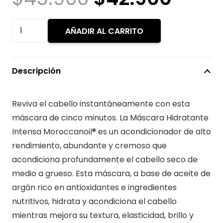
precio
preci
original
actu
MOROCCANOIL
AÑADIR AL CARRITO
era:
es:
MÁSCARA
$45.900.
$42.
HIDRATANTE
ULTRALIGERA
Descripción
250ML
cantidad
Reviva el cabello instantáneamente con esta
máscara de cinco minutos. La Máscara Hidratante
Intensa Moroccanoil® es un acondicionador de alto
rendimiento, abundante y cremoso que
acondiciona profundamente el cabello seco de
medio a grueso. Esta máscara, a base de aceite de
argán rico en antioxidantes e ingredientes
nutritivos, hidrata y acondiciona el cabello
mientras mejora su textura, elasticidad, brillo y