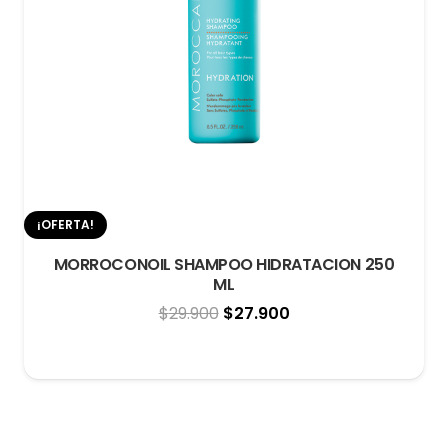
¡OFERTA!
MORROCONOIL SHAMPOO HIDRATACION 250
ML
El
El
$
29.900
$
27.900
precio
precio
original
actual
era:
es:
$29.900.
$27.900.