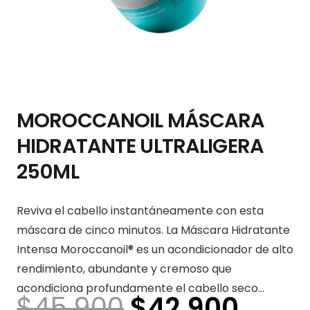
MOROCCANOIL MÁSCARA
HIDRATANTE ULTRALIGERA
250ML
Reviva el cabello instantáneamente con esta
máscara de cinco minutos. La Máscara Hidratante
Intensa Moroccanoil® es un acondicionador de alto
rendimiento, abundante y cremoso que
acondiciona profundamente el cabello seco…
El
El
$
45.900
$
42.900