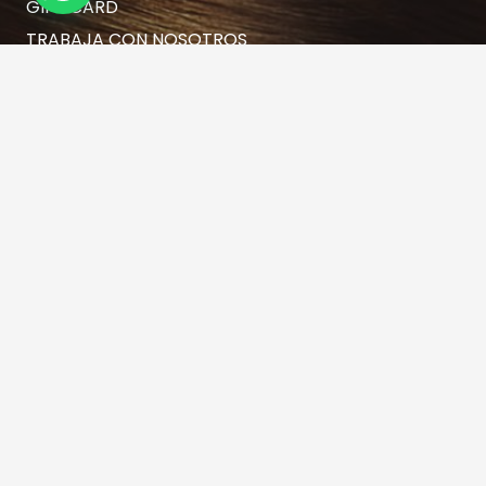
GIFT CARD
TRABAJA CON NOSOTROS
RESERVA TU HORA AQUÍ
Contacto
hola@rubiasymodernas.cl
227617389
228937620
+569 78171719