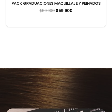
PACK GRADUACIONES MAQUILLAJE Y PEINADOS
El
El
$
69.900
$
59.900
precio
precio
original
actual
era:
es:
$69.900.
$59.900.