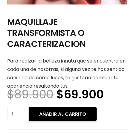
MAQUILLAJE
TRANSFORMISTA O
CARACTERIZACION
Para realzar la belleza innata que se encuentra en
cada una de nosotras, si alguna vez te has sentido
cansada de cómo luces, te gustaría cambiar tu
apariencia resaltando tus…
El
El
$
89.900
$
69.900
precio
prec
original
actu
MAQUILLAJE
AÑADIR AL CARRITO
era:
es:
TRANSFORMISTA
$89.900.
$69.
O