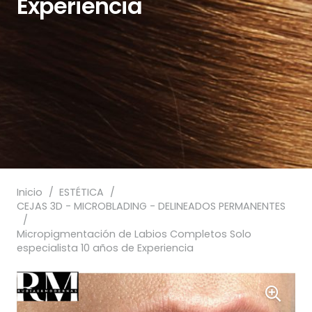
Experiencia
Inicio
/
ESTÉTICA
/
CEJAS 3D - MICROBLADING - DELINEADOS PERMANENTES
/
Micropigmentación de Labios Completos Solo
especialista 10 años de Experiencia