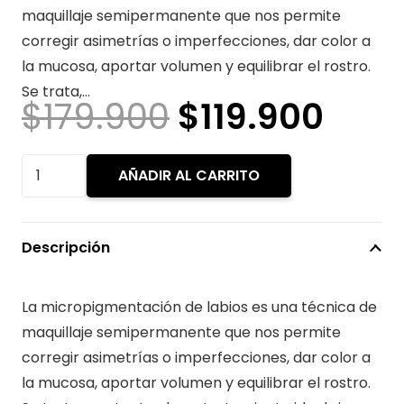
maquillaje semipermanente que nos permite
corregir asimetrías o imperfecciones, dar color a
la mucosa, aportar volumen y equilibrar el rostro.
Se trata,…
El
El
$
179.900
$
119.900
precio
prec
original
actu
Micropigmentación
AÑADIR AL CARRITO
era:
es:
de
$179.900.
$119
Labios
Completos
Descripción
Solo
especialista
La micropigmentación de labios es una técnica de
10
maquillaje semipermanente que nos permite
años
corregir asimetrías o imperfecciones, dar color a
de
la mucosa, aportar volumen y equilibrar el rostro.
Experiencia