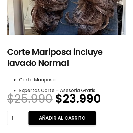
Corte Mariposa incluye
lavado Normal
Corte Mariposa
Expertas Corte – Asesoria Gratis
El
El
$
25.990
$
23.990
precio
preci
original
actua
Corte
AÑADIR AL CARRITO
era:
es:
Mariposa
$25.990.
$23.9
incluye