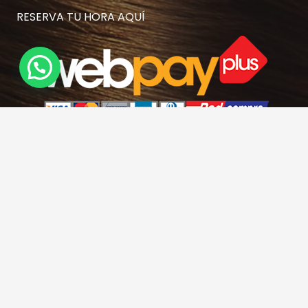
RESERVA TU HORA AQUÍ
Contacto
hola@rubiasymodernas.cl
227617389
228937620
+569 78171719
+56 9 32621787