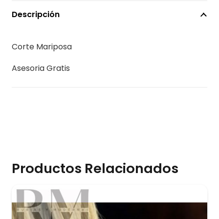
lavado
Descripción
Normal
cantidad
Corte Mariposa
Asesoria Gratis
Productos Relacionados