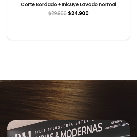
Corte Bordado + Inlcuye Lavado normal
El
El
$
29.900
$
24.900
precio
precio
original
actual
era:
es:
$29.900.
$24.900.