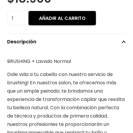
Brushing
AÑADIR AL CARRITO
+
Lavado
Normal
Descripción
cantidad
BRUSHING + Lavado Normal
Dale vida a tu cabello con nuestro servicio de
brushing! En nuestros salon, te ofrecemos más
que un simple peinado; te brindamos una
experiencia de transformación capilar que resalta
tu belleza natural. Con la combinación perfecta
de técnica y productos de primera calidad,
nuestros profesionles te proporcionarán un
brushing impecable que realzará tu brillo y