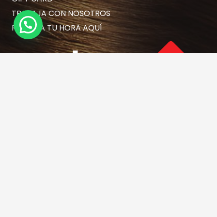
TRABAJA CON NOSOTROS
RESERVA TU HORA AQUÍ
Contacto
hola@rubiasymodernas.cl
227617389
228937620
+569 78171719